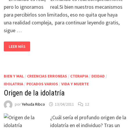
real.Si bien nuestros mecanismos
para percibirlos son limitados, eso no quita que haya
una realidad compleja, para continuar leyendo gratis,
sigue …
LEER MÁS
BIEN Y MAL
/
CREENCIAS ERRONEAS
/
CTERAPIA
/
DEIDAD
/
IDOLATRIA
/
PECADOS VARIOS
/
VIDA Y MUERTE
Origen de la idolatría
por
Yehuda Ribco
13/04/2011
12
¿Cuál sería el profundo origen de la
idolatría en el individuo? Tras un