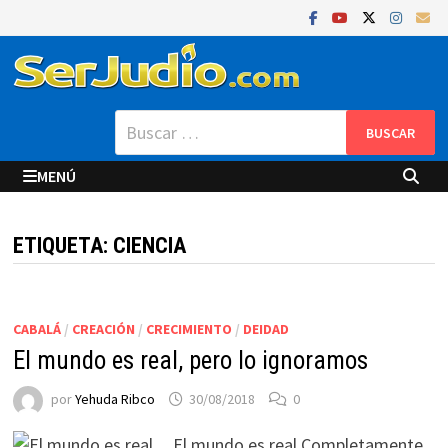
Saltar
al
contenido
Buscar:
MENÚ
ETIQUETA:
CIENCIA
CABALÁ
/
CREACIÓN
/
CRECIMIENTO
/
DEIDAD
El mundo es real, pero lo ignoramos
por
Yehuda Ribco
30/08/2018
0
El mundo es real.Completamente