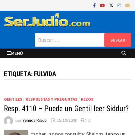
Saltar
al
contenido
Buscar:
MENÚ
ETIQUETA:
FULVIDA
GENTILES
/
RESPUESTAS Y PREGUNTAS
/
REZOS
Resp. 4110 – Puede un Gentil leer Siddur?
por
Yehuda Ribco
15/10/2008
0
tzohar_sz nos consulta: Shalom, tengo un