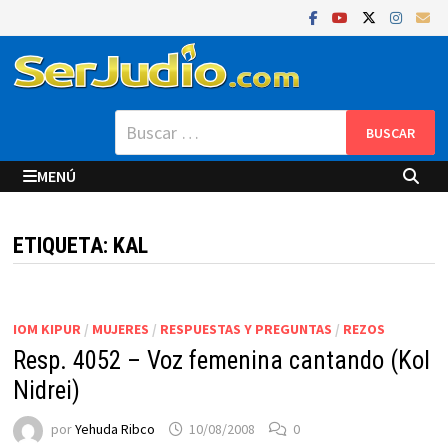
Saltar
al
contenido
Buscar:
MENÚ
ETIQUETA:
KAL
IOM KIPUR
/
MUJERES
/
RESPUESTAS Y PREGUNTAS
/
REZOS
Resp. 4052 – Voz femenina cantando (Kol
Nidrei)
por
Yehuda Ribco
10/08/2008
0