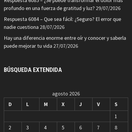
Respuesta 6085 – ¿Se puede transformar el dolor más
profundo en una fuerza de gratitud y luz?
29/07/2026
Respuesta 6084 – Que sea fácil: ¿Seguro? El error que
nadie cuestiona
28/07/2026
Hay una diferencia enorme entre oír y conocer y saberla
puede mejorar tu vida
27/07/2026
BÚSQUEDA EXTENDIDA
agosto 2026
D
L
M
X
J
V
S
1
2
3
4
5
6
7
8