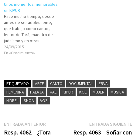
Unos momentos memorables
en KIPUR
Hace mucho tiempo, desde
antes de ser adolescente,
que trabajo como cantor,
lector de Torá, maestro de
judaísmo y en otras
actividades
24/09/2015
litúrgicas/educativas en
En «Crecimiento»
diversas instituciones judías
del país. En la capital y fuera
de ella. Trabajé en todas las
comunidades judías de
Montevideo. También enseñé
ETIQUETADO
ARTE
CANTO
DOCUMENTAL
ERVA
en todos los grandes…
FEMENINA
HALAJA
KAL
KIPUR
KOL
MUJER
MUSICA
NIDREI
SHOA
VOZ
Navegación
Entrada
E
ENTRADA ANTERIOR
ENTRADA SIGUIENTE
anterior:
s
Resp. 4062 – ¿Tora
Resp. 4063 – Soñar con