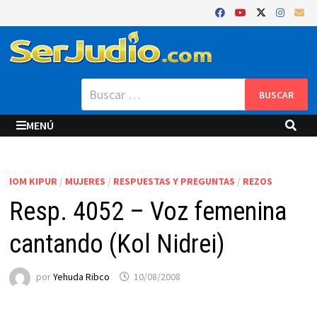
Saltar
al
contenido
Buscar:
MENÚ
IOM KIPUR
/
MUJERES
/
RESPUESTAS Y PREGUNTAS
/
REZOS
Resp. 4052 – Voz femenina
cantando (Kol Nidrei)
por
Yehuda Ribco
10/08/2008