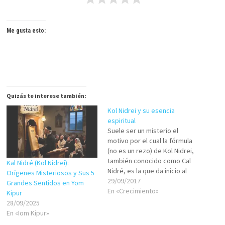
Me gusta esto:
Quizás te interese también:
Kol Nidrei y su esencia
espiritual
Suele ser un misterio el
motivo por el cual la fórmula
(no es un rezo) de Kol Nidrei,
también conocido como Cal
Kal Nidré (Kol Nidrei):
Nidré, es la que da inicio al
Orígenes Misteriosos y Sus 5
que es considerado el día
29/09/2017
Grandes Sentidos en Yom
más sagrado del año: Iom
En «Crecimiento»
Kipur
Kipur. Se manejan varias
28/09/2025
respuestas, hoy quiero
En «Iom Kipur»
compartir contigo una de…