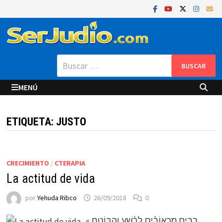
Saltar
al
contenido
Buscar:
MENÚ
ETIQUETA:
JUSTO
CRECIMIENTO
/
CTERAPIA
La actitud de vida
por
Yehuda Ribco
26/09/2018
0
« רַבִּ֥ים מַכְאוֹבִ֗ים לָרָ֫שָׁ֥ע וְהַבּוֹטֵ֥חַ