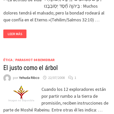
בַּֽיהוָ֑ה חֶ֝֗סֶד יְסֽוֹבְבֶֽנּוּ : Muchos
dolores tendrá el malvado; pero la bondad rodeará al
que confía en el Eterno.»(Tehilim/Salmos 32:10) …
LEER MÁS
ÉTICA
/
PARASHOT 04 BEMIDBAR
El justo como el árbol
por
Yehuda Ribco
22/07/2008
1
Cuando los 12 exploradores están
por partir rumbo a la tierra de
promisión, reciben instrucciones de
parte de Moshé Rabeinu. Entre otras él les indica: …