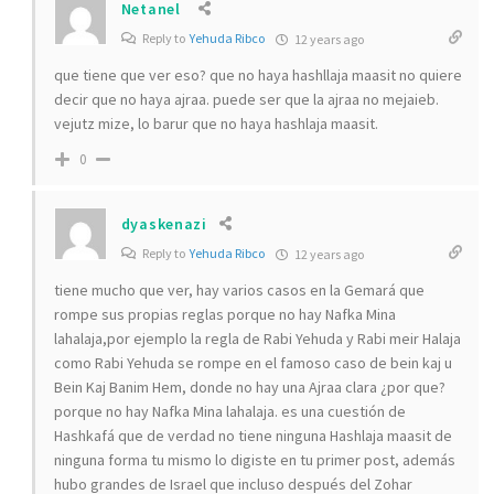
Netanel
Reply to
Yehuda Ribco
12 years ago
que tiene que ver eso? que no haya hashllaja maasit no quiere
decir que no haya ajraa. puede ser que la ajraa no mejaieb.
vejutz mize, lo barur que no haya hashlaja maasit.
0
dyaskenazi
Reply to
Yehuda Ribco
12 years ago
tiene mucho que ver, hay varios casos en la Gemará que
rompe sus propias reglas porque no hay Nafka Mina
lahalaja,por ejemplo la regla de Rabi Yehuda y Rabi meir Halaja
como Rabi Yehuda se rompe en el famoso caso de bein kaj u
Bein Kaj Banim Hem, donde no hay una Ajraa clara ¿por que?
porque no hay Nafka Mina lahalaja. es una cuestión de
Hashkafá que de verdad no tiene ninguna Hashlaja maasit de
ninguna forma tu mismo lo digiste en tu primer post, además
hubo grandes de Israel que incluso después del Zohar