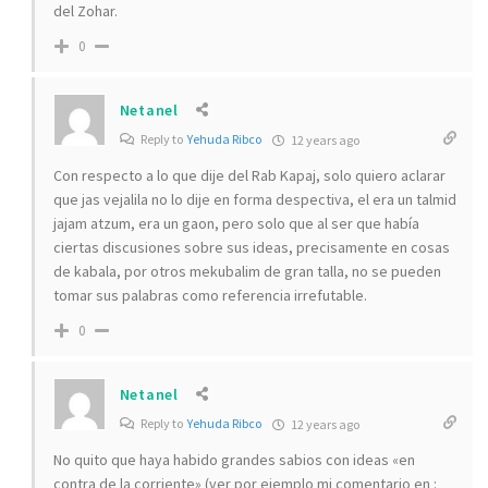
del Zohar.
0
Netanel
Reply to
Yehuda Ribco
12 years ago
Con respecto a lo que dije del Rab Kapaj, solo quiero aclarar
que jas vejalila no lo dije en forma despectiva, el era un talmid
jajam atzum, era un gaon, pero solo que al ser que había
ciertas discusiones sobre sus ideas, precisamente en cosas
de kabala, por otros mekubalim de gran talla, no se pueden
tomar sus palabras como referencia irrefutable.
0
Netanel
Reply to
Yehuda Ribco
12 years ago
No quito que haya habido grandes sabios con ideas «en
contra de la corriente» (ver por ejemplo mi comentario en :