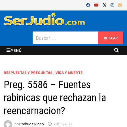
Saltar
al
contenido
Buscar:
MENÚ
RESPUESTAS Y PREGUNTAS
/
VIDA Y MUERTE
Preg. 5586 – Fuentes
rabinicas que rechazan la
reencarnacion?
por
Yehuda Ribco
29/11/2013