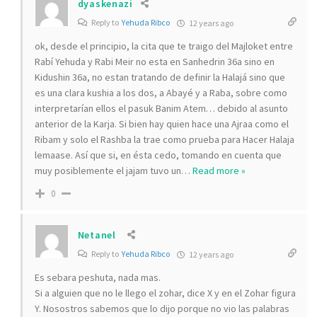
dyaskenazi
Reply to
Yehuda Ribco
12 years ago
ok, desde el principio, la cita que te traigo del Majloket entre
Rabí Yehuda y Rabi Meir no esta en Sanhedrin 36a sino en
Kidushin 36a, no estan tratando de definir la Halajá sino que
es una clara kushia a los dos, a Abayé y a Raba, sobre como
interpretarían ellos el pasuk Banim Atem… debido al asunto
anterior de la Karja. Si bien hay quien hace una Ajraa como el
Ribam y solo el Rashba la trae como prueba para Hacer Halaja
lemaase. Así que si, en ésta cedo, tomando en cuenta que
muy posiblemente el jajam tuvo un
…
Read more »
0
Netanel
Reply to
Yehuda Ribco
12 years ago
Es sebara peshuta, nada mas.
Si a alguien que no le llego el zohar, dice X y en el Zohar figura
Y. Nosostros sabemos que lo dijo porque no vio las palabras