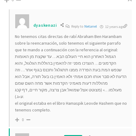
dyaskenazi
Reply to
Netanel
12 years ago
No tenemos citas directas de rabí Abraham Ben Harambam
sobre la reencarnación, solo tenemos el siguiente parrafo
que te mando a continuación con la referencia al original:
הגמול האחרון הוא חיי העולם הבא… עד שקצת מן האומות
הקדמונים… הוצרכו מפני זה להאמין בהוללות הגלגול, והוא
שנפש המת בעת הפרדה ממנו תתגלגל ותכנס בגוף אחר… וזה
הדעת לא סבר אותו חכם אמתי ולא האמין בו בעל תורה, אבל הוא
מהוללות דעות מאמיני הקדמות אשר מחה השם שמם
מעולמו…» (מצוטט אצל שמואל אבן צרצה, מקור חיים, דף קכג
ע»ג.).
el original estaba en el libro Hamaspik Leovde Hashem que no
tenemos completo.
0