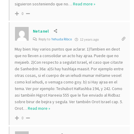
siguieron sosteniendo que no
…
Read more »
0
Netanel
Reply to
Yehuda Ribco
12 years ago
Muy bien: Hay varios puntos que aclarar. 1)Tambien en deot
que no lleven a consolidar un acto hay ajraa. Puede que no
mejaieb. 2)Con respecto a segulat Israel, el caso que citaste
de Sanhedrin 36a: a)Si hay hashlaja maasit. Por ejemplo entre
otras cosas, si el cuerpo de un iehudi mumar métame veoel
como kol iehudi, o vemaga como goy. b) si Hay ajraa en el
tema. Ver por ejemplo: Teshubot HaRashba 194, y 242. Como
asi también Higrot Hareeia 555 que le fue enviado al Ridbaz
sobre birur de bejira y segula. Ver también Orot Israel cap. 5.
Orot
…
Read more »
0