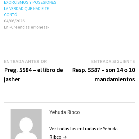
EXORCISMOS Y POSESIONES
LA VERDAD QUE NADIE TE
CONTÓ
04/06/2026
En «Creencias erroneas»
Navegación
Entrada
E
ENTRADA ANTERIOR
ENTRADA SIGUIENTE
anterior:
s
Preg. 5584 – el libro de
Resp. 5587 – son 14 o 10
de
jasher
mandamientos
entradas
Yehuda Ribco
Ver todas las entradas de Yehuda
Ribco →