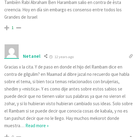
Tambièn Rabi Abraham Ben Harambam salio en contra de èsta
creencia. Hoy en día sin embargo es consenso entre todos los
Grandes de Israel
1
Netanel
12 years ago
Gracias x la cita. Y de paso en donde el hijo del Rambam dice en
contra de gilgulim? en Maamad al dibre jazal no recuerdo que habla
sobre el tema, si bien toca temas relacionados con bruijerias,
shedim y «mistica». Y es como dije antes sobre estos sabios se
puede decir que no tienen valor sus palabras ya que no vieron el
zohar, y si lo hubieran visto hubieran cambiado sus ideas. Solo sobre
el Rambam si se puede decir que conocia cosas de kabala, y no es
tan pashut decir que no le llego. Hay muchos mekorot donde
muestra
…
Read more »
0