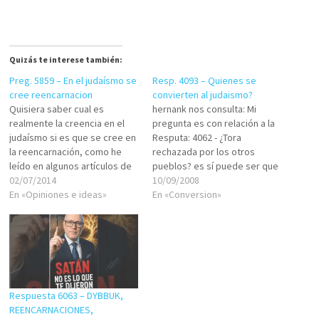
Quizás te interese también:
Preg. 5859 – En el judaísmo se
Resp. 4093 – Quienes se
cree reencarnacion
convierten al judaismo?
Quisiera saber cual es
hernank nos consulta: Mi
realmente la creencia en el
pregunta es con relación a la
judaísmo si es que se cree en
Resputa: 4062 - ¿Tora
la reencarnación, como he
rechazada por los otros
leído en algunos artículos de
pueblos? es sí puede ser que
cabala. si es posible me
02/07/2014
las personas que hoy quieren
10/09/2008
puedan explicar por favor y si
En «Opiniones e ideas»
convertirse al judaísmo
En «Conversion»
tiene sustento en el Tanak
porque realmente lo sienten
carmen valdivia 58, oficinista
como su camino hayan sido
santiago chile Shalom. Su
personas que a pesar que sus
pregunta…
pueblos rechazaron (por…
Respuesta 6063 – DYBBUK,
REENCARNACIONES,