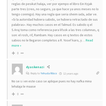
reglas de pesikat halaja, ver por ejempo el libro Ein Itzjak
parte tres (creo, no seguro, ya que hace ya unos meses no lo
tengo conmigo). Hay una regla que seria sheim iada, adar ve.
«Si la autoridad hubiera sabido, se hubiera retractado de sus
palabras». Hay muchos casos en el Talmud. Es sabido q el
S.Aruj toma como referencia para lifsok a las tres columnas, q
son: el rosh, rif, Rambam. Hay casos en q textos de estos
sabios no le llegaron completos a R. Yosef karo, y
…
Read
more »
0
dyaskenazi
Reply to
Yehuda Ribco
12 years ago
No se s i en este caso se aplique pues no hay nafka mina
lehalaja le maase
0