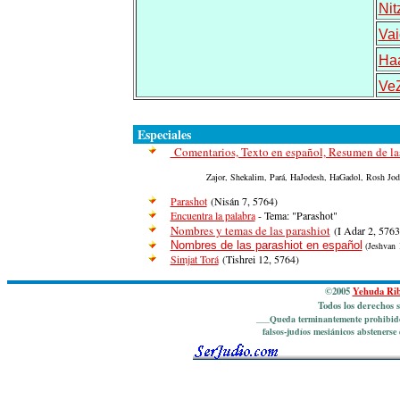
Nit
Vai
Ha
VeZ
Especiales
Comentarios, Texto en español, Resumen de las
Zajor, Shekalim, Pará, HaJodesh, HaGadol, Rosh Jod
Parashot
(Nisán
7,
5764)
Encuentra la palabra
- Tema: "Parashot"
Nombres y temas de las parashiot
(I Adar
2,
5763
Nombres de las parashiot en español
(Jeshvan
1
Simjat Torá
(Tishrei
12,
5764)
©2005
Yehuda Ri
Todos los derechos s
___Queda terminantemente prohibido e
falsos-judíos mesiánicos abstenerse