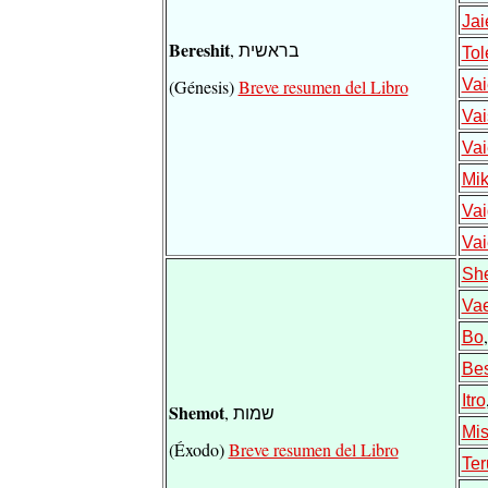
Jai
Bereshit
, בראשית
Tol
(Génesis)
Breve resumen del Libro
Vai
Vai
Va
Mik
Va
Vai
Sh
Va
Bo
Bes
Itro
Shemot
, שמות
Mis
(Éxodo)
Breve resumen del Libro
Te