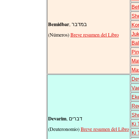
Beh
She
Bemidbar
, במדבר
Kor
(Números)
Breve resumen del Libro
Juk
Ba
Pin
Mat
Ma
De
Vae
Ek
Re
Sho
Devarim
, דברים
Ki 
(Deuteronomio)
Breve resumen del Libro
Ki 