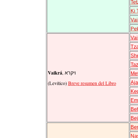
Tet
Ki 
Vai
Pe
Vai
Tz
Sh
Taz
Vaikrá
, ויקרא
Met
(Levítico)
Breve resumen del Libro
Aja
Ke
Em
Be
Bej
Be
Na