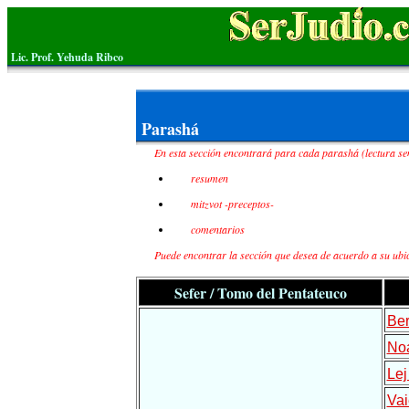
Lic. Prof. Yehuda Ribco
Parashá
En esta sección encontrará para cada parashá (lectura se
resumen
mitzvot -preceptos-
comentarios
Puede encontrar la sección que desea de acuerdo a su ubi
Sefer / Tomo del Pentateuco
Ber
No
Lej
Vai