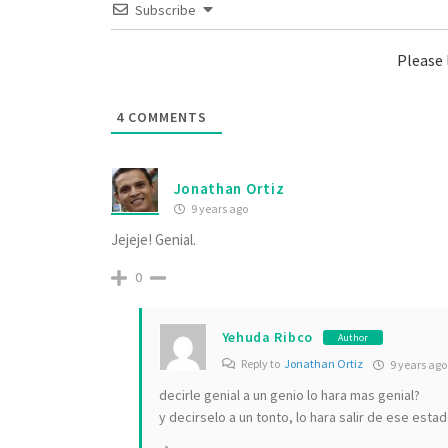
Subscribe
Please
4
COMMENTS
Jonathan Ortiz
9 years ago
Jejeje! Genial.
0
Yehuda Ribco
Author
Reply to
Jonathan Ortiz
9 years ago
decirle genial a un genio lo hara mas genial?
y decirselo a un tonto, lo hara salir de ese esta