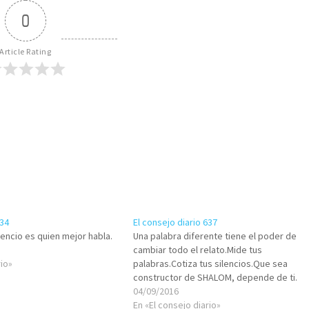
0
Article Rating
434
El consejo diario 637
lencio es quien mejor habla.
Una palabra diferente tiene el poder de
cambiar todo el relato.Mide tus
rio»
palabras.Cotiza tus silencios.Que sea
constructor de SHALOM, depende de ti.
04/09/2016
En «El consejo diario»