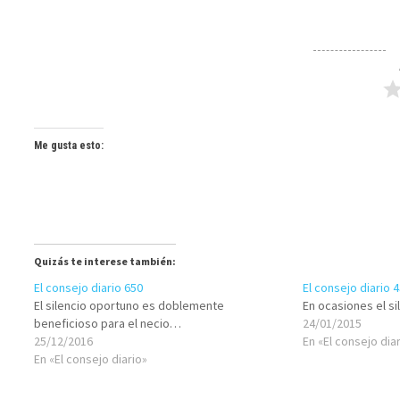
Me gusta esto:
Quizás te interese también:
El consejo diario 650
El consejo diario 
El silencio oportuno es doblemente
En ocasiones el si
beneficioso para el necio…
24/01/2015
25/12/2016
En «El consejo dia
En «El consejo diario»