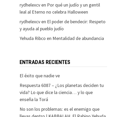
rydhelexcv
en
Por qué un judío y un gentil
leal al Eterno no celebra Halloween
rydhelexcv
en
El poder de bendecir: Respeto
y ayuda al pueblo judío
Yehuda Ribco
en
Mentalidad de abundancia
ENTRADAS RECIENTES
El éxito que nadie ve
Respuesta 6087 – ¿Los planetas deciden tu
vida? Lo que dice la ciencia… y lo que
enseña la Torá
No son los problemas: es el enemigo que
llevas dentro | KABBALAH. El Rabino Yehuda