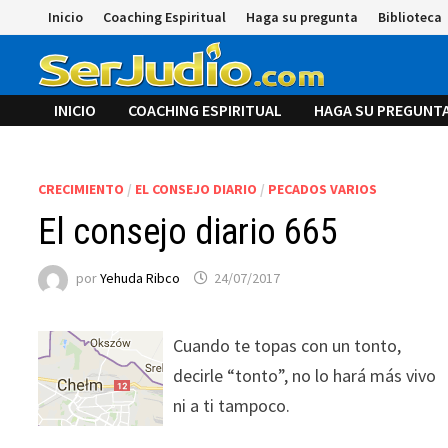
Saltar
Inicio
Coaching Espiritual
Haga su pregunta
Biblioteca
al
contenido
INICIO
COACHING ESPIRITUAL
HAGA SU PREGUNT
CRECIMIENTO
/
EL CONSEJO DIARIO
/
PECADOS VARIOS
El consejo diario 665
por
Yehuda Ribco
24/07/2017
Cuando te topas con un tonto,
decirle “tonto”, no lo hará más vivo
ni a ti tampoco.