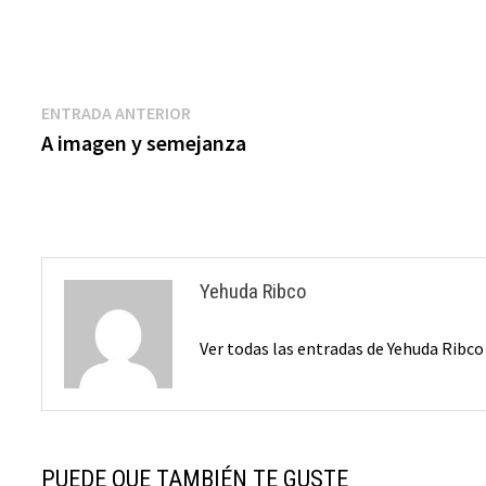
Navegación
Entrada
ENTRADA ANTERIOR
anterior:
A imagen y semejanza
de
entradas
Yehuda Ribco
Ver todas las entradas de Yehuda Ribc
PUEDE QUE TAMBIÉN TE GUSTE