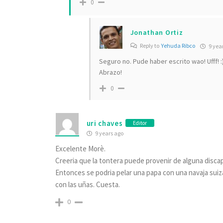
0
Jonathan Ortiz
Reply to
Yehuda Ribco
9 yea
Seguro no. Pude haber escrito wao! Ufff! :
Abrazo!
0
uri chaves
Editor
9 years ago
Excelente Morè.
Creeria que la tontera puede provenir de alguna disca
Entonces se podria pelar una papa con una navaja suiza
con las uñas. Cuesta.
0