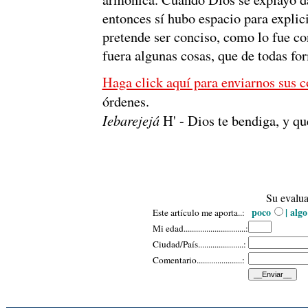
entonces sí hubo espacio para explici
pretende ser conciso, como lo fue co
fuera algunas cosas, que de todas for
Haga click aquí para enviarnos sus 
órdenes.
Iebarejejá
H' - Dios te bendiga, y q
Su evalua
poco
| algo
Este artículo me aporta..:
Mi edad......................
........:
Ciudad/País......................:
Comentario......................: