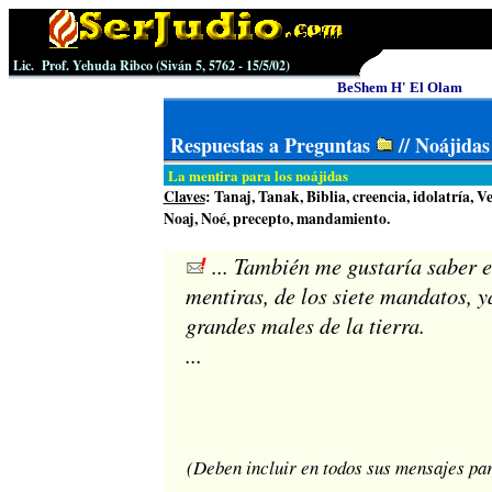
Lic. Prof. Yehuda Ribco (Siván 5, 5762 - 15/5/02)
BeShem H' El Olam
Respuestas a Preguntas
// Noájida
La mentira para los noájidas
Claves
: Tanaj, Tanak, Biblia, creencia, idolatría, 
Noaj, Noé, precepto, mandamiento.
... También me gustaría saber el
mentiras, de los siete mandatos, y
grandes males de la tierra.
...
(Deben incluir en todos sus mensajes pa