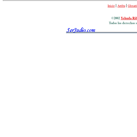
|
|
Inicio
Arriba
Glosari
©2002
Yehuda Ri
Todos los derechos s