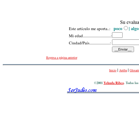
Su evalua
poco
| algo
Este artículo me aporta..
:
Mi
e
dad...
......
.
..........
.
.
........
:
Ciudad/País
............
..........
:
Regresa a página anterior
|
|
Inicio
Arriba
Glosari
©2001
Yehuda Ribco
. Todos lo