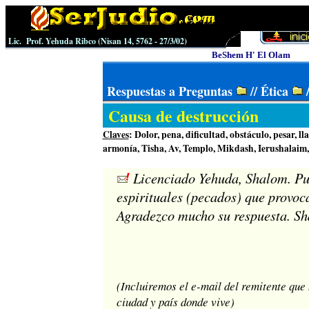
Lic. Prof. Yehuda Ribco (
Nisan 14
, 5762 -
27
/
3
/0
2
)
BeShem H' El Olam
Respuestas a Preguntas
//
Ética
Causa de destrucción
Claves
: Dolor, pena, dificultad, obstáculo, pesar, ll
armonía, Tisha, Av, Templo, Mikdash, Ierushalaim,
Licenciado Yehuda, Shalom. Pue
espirituales (pecados) que provoc
Agradezco mucho su respuesta. S
(Incluiremos el e-mail del remitente que
ciudad y país donde vive)