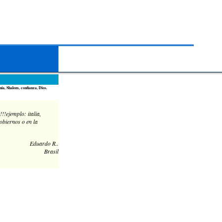
ía, Shalom, confianza, Dios.
!ejemplo: italia,
obiernos o en la
Eduardo R..
Brasil