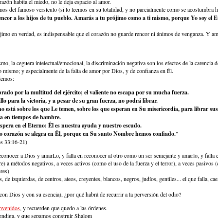
azón habita el miedo, no le deja espacio al amor.
os del famoso versículo (si lo leemos en su totalidad, y no parcialmente como se acostumbra h
encor a los hijos de tu pueblo. Amarás a tu prójimo como a ti mismo, porque Yo soy el E
ójimo en verdad, es indispensable que el corazón no guarde rencor ni ánimos de venganza. Y am
mo, la ceguera intelectual/emocional, la discriminación negativa son los efectos de la carencia 
 mismo; y especialmente de la falta de amor por Dios, y de confianza en Él.
demos:
ibrado por la multitud del ejército; el valiente no escapa por su mucha fuerza.
llo para la victoria, y a pesar de su gran fuerza, no podrá librar.
no está sobre los que Le temen, sobre los que esperan en Su misericordia, para librar su
da en tiempos de hambre.
spera en el Eterno: Él es nuestra ayuda y nuestro escudo.
ro corazón se alegra en Él, porque en Su santo Nombre hemos confiado.
"
os 33:16-21)
reconocer a Dios y amarLo, y falla en reconocer al otro como un ser semejante y amarlo, y falla
re) a métodos negativos, a veces activos (como el uso de la fuerza y el terror), a veces pasivos
ares)
 de izquierdas, de centros, ateos, creyentes, blancos, negros, judíos, gentiles... el que falla, cae
(con Dios y con su esencia), ¿por qué habrá de recurrir a la perversión del odio?
nvenidos
, y recuerden que quedo a las órdenes.
endiga
, y que sepamos
construir Shalom