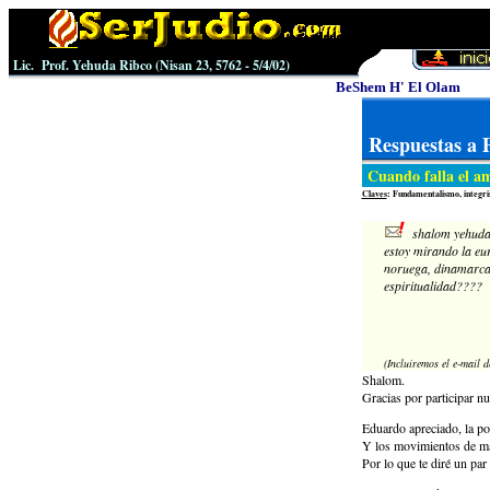
Lic. Prof. Yehuda Ribco (
Nisan 23
, 5762 -
5/4
/0
2
)
BeShem H' El Olam
Respuestas a 
Cuando falla el a
Claves
: Fundamentalismo, integris
shalom yehuda
estoy mirando la eur
noruega, dinamarca,
espiritualidad????
(Incluiremos el e-mail 
Shalom.
Gracias por participar n
Eduardo apreciado, la po
Y los movimientos de m
Por lo que te diré un pa