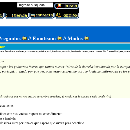
Preguntas
//
Fanatismo
//
Modos
mor
mo, fanatismo, racismo, extremismo, política, nazi, fascismo, derecha, izquierda, terror, amor, concordia, fraternidad, paz, armon
!!!
opa e los gobiernos !!!creo que vamos a tener "aires de la derecha"caminando por la europa!!
 portugal....yehuda por que personas estan caminando para lo fundamentalismo sea en los g
del remitente que no nos escribe su nombre completo, el nombre de la ciudad y país donde vive)
uevamente.
lítica con sus vueltas supera mi entendimiento.
asa también.
r de ideas muy personales que espero que sirvan para beneficio.