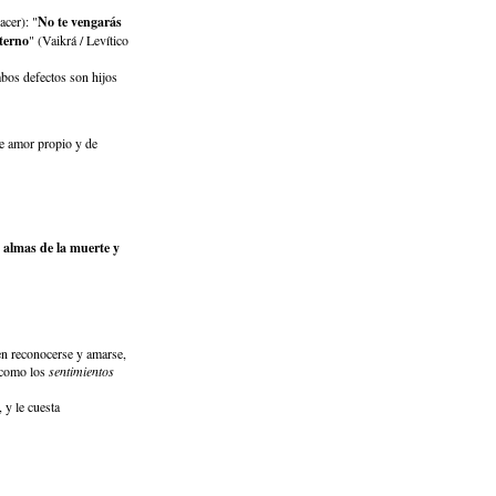
acer): "
No te vengarás
terno
" (Vaikrá / Levítico
bos defectos son hijos
de amor propio y de
s almas de la muerte y
 en reconocerse y amarse,
 (como los
sentimientos
, y le cuesta