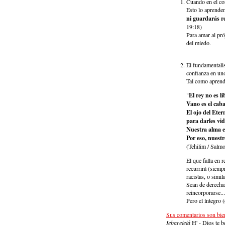
Cuando en el cor
Esto lo aprendem
ni guardarás r
19:18)
Para amar al pr
del miedo.
El fundamentalis
confianza en uno
Tal como apren
"
El rey no es l
Vano es el caba
El ojo del Eter
para darles vi
Nuestra alma e
Por eso, nuest
(Tehilim / Salm
El que falla en 
recurrirá (siemp
racistas, o simil
Sean de derechas,
reincorporarse...
Pero el íntegro 
Sus comentarios son bie
I
ebarejejá
H' - Dios te b