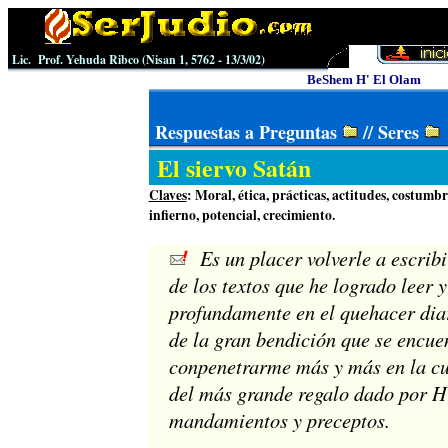
Lic. Prof. Yehuda Ribco (
Nisan 1
, 5762 -
13
/
3
/0
2
)
BeShem H' El Olam
Respuestas a Preguntas
//
Seres
El siervo Satán
Claves
: Moral, ética, prácticas, actitudes, costumb
infierno, potencial, crecimiento.
Es un placer volverle a escrib
de los textos que he logrado leer 
profundamente en el quehacer diar
de la gran bendición que se encue
conpenetrarme más y más en la cul
del más grande regalo dado por H´
mandamientos y preceptos.