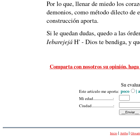
Por lo que, llenar de miedo los coraz
demonios, como método dilecto de en
construcción aporta.
Si le quedan dudas, quedo a las órde
I
ebarejejá
H' - Dios te bendiga
, y q
Comparta con nosotros su opinión
,
haga 
Su evalua
poco
| 
Este artículo me aporta
:
Mi
e
dad...
................
.
.:
Ciudad......
...............
..
:
|
|
Inicio
Arriba
Glosari