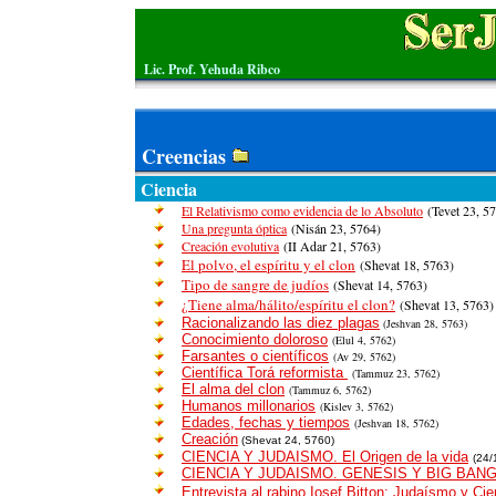
Lic. Prof. Yehuda Ribco
Creencias
Ciencia
El Relativismo como evidencia de lo Absoluto
(Tevet
23,
57
Una pregunta óptica
(Nisán
23,
5764)
Creación evolutiva
(II Adar
21,
5763)
El polvo, el espíritu y el clon
(Shevat
18,
5763)
Tipo de sangre de judíos
(Shevat
14,
5763)
¿Tiene alma/hálito/espíritu el clon?
(Shevat
13,
5763)
Racionalizando las diez plagas
(Jeshvan
28,
5763)
Conocimiento doloroso
(Elul
4,
5762)
Farsantes o científicos
(
Av 29,
5762)
Científica Torá reformista
(Tammuz
23,
5762)
El alma del clon
(Tammuz
6,
5762)
Humanos millonarios
(Kislev 3, 5762)
Edades, fechas y tiempos
(Jeshvan 18, 5762)
Creación
(Shevat 24, 5760)
CIENCIA Y JUDAISMO.
El Origen de la vida
(24/
CIENCIA Y JUDAISMO. GENESIS Y BIG BAN
Entrevista al rabino Iosef Bitton: Judaísmo y Cie