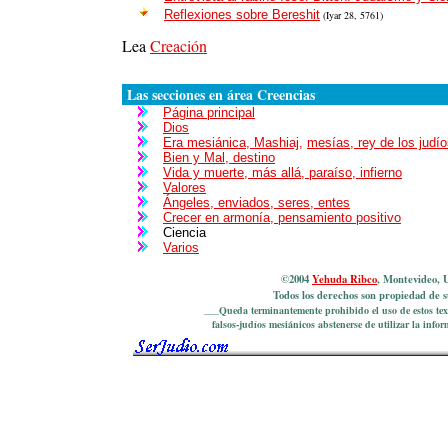
Reflexiones sobre Bereshit
(Iyar 28, 5761)
Lea
Creación
Las secciones en área Creencias
Página principal
Dios
Era mesiánica, Mashiaj,
mesías, rey de los judí
Bien y Mal, destino
Vida y muerte, más allá, paraíso, infierno
Valores
Ángeles, enviados, seres, entes
Crecer en armonía, pensamiento positivo
Ciencia
Varios
©2004
Yehuda Ribco
, Montevideo, 
Todos los derechos son propiedad de s
___Queda terminantemente prohibido el uso de estos text
falsos-judíos mesiánicos abstenerse de utilizar la inf