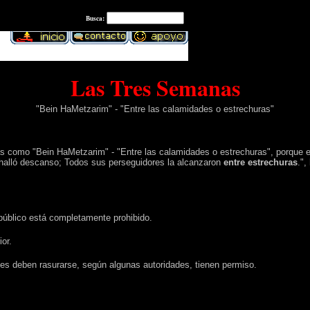
:
Busca
Las Tres Semanas
"Bein HaMetzarim" - "Entre las calamidades o estrechuras"
as como
"Bein HaMetzarim" - "Entre las calamidades o estrechuras", porque el
o halló descanso; Todos sus perseguidores la alcanzaron
entre estrechuras
.",
to público está completamente prohibido.
or.
les deben rasurarse, según algunas autoridades, tienen permiso.