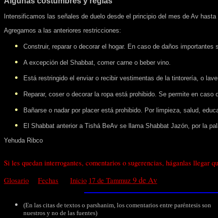
Algunas costumbres
y reglas
Intensificamos las señales de duelo desde el principio del mes de Av hasta
A
gregamos a las anteriores restricciones:
Construir, reparar o decorar el hogar. En caso de daños importantes s
A excepción del Shabbat, comer carne o beber vino.
Está restringido el enviar o recibir vestimentas de la tintorería, o 
Reparar
, coser o decorar la ropa está prohibido. Se permite en caso
Bañarse o nadar por placer está prohibido. Por limpieza, salud, educa
E
l Shabbat anterior a Tishá BeAv se llama Shabbat Jazón, por la pal
Yehuda Ribco
Si les quedan interrogantes, comentarios o sugerencias, háganlas llegar 
9 de Av
Glosario
Fechas
Inicio
17 de Tammuz
(En las citas de textos o parshanim, los comentarios entre paréntesis son
nuestros y no de las fuentes)