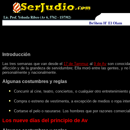
Lic. Prof. Yehuda Ribco
(Av
6
, 5762 -
1
5/7/0
2
)
BeShem H' El Olam
Introducción
Las tres semanas que van desde el
17 de Tammuz
al
9 de Av
son conocid
aflicción y de la grandeza de servidumbre; Ella moró entre las gentes, y n
personalmente y nacionalmente.
Algunas costumbres
y reglas
Concurrir al cine, teatro, conciertos, o cualquier otro entretenimien
Compra o estreno de vestimenta, a excepción de medios o ropa interi
Cortarse el pelo o rasurarse. Los hombres que por razones comercia
Los nueve días del principio de Av