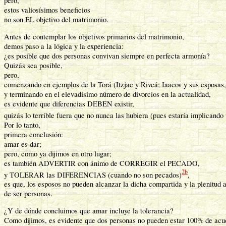
pero,
estos valiosísimos beneficios
no son EL objetivo del matrimonio.
Antes de contemplar los objetivos primarios del matrimonio,
demos paso a la lógica y la experiencia:
¿es posible que dos personas convivan siempre en perfecta armonía?
Quizás sea posible,
pero,
comenzando en ejemplos de la Torá (Itzjac y Rivcá; Iaacov y sus esposas, 
y terminando en el elevadísimo número de divorcios en la actualidad,
es evidente que diferencias DEBEN existir,
quizás lo terrible fuera que no nunca las hubiera (pues estaría implicando
Por lo tanto,
primera conclusión:
amar es dar;
pero, como ya dijimos en otro lugar;
es también ADVERTIR con ánimo de CORREGIR el PECADO,
2b
y TOLERAR las DIFERENCIAS (cuando no son pecados)
,
es que, los esposos no pueden alcanzar la dicha compartida y la plenitud a
de ser personas.
¿Y de dónde concluimos que amar incluye la tolerancia?
Como dijimos, es evidente que dos personas no pueden estar 100% de acue