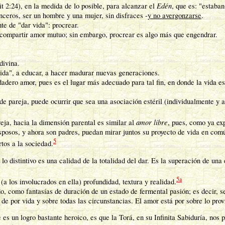
Edén
t 2:24), en la medida de lo posible, para alcanzar el
, que es: "estaba
sinceros, ser un hombre y una mujer, sin disfraces -
y no avergonzarse
.
nte de "dar vida": procrear.
e compartir amor mutuo; sin embargo, procrear es algo más que engendrar.
divina.
 vida", a educar, a hacer madurar nuevas generaciones.
adero amor, pues es el lugar más adecuado para tal fin, en donde la vida e
n de pareja, puede ocurrir que sea una asociación estéril (individualmente y 
amor libre
eja, hacia la dimensión parental es similar al
, pues, como ya exp
esposos, y ahora son padres, puedan mirar juntos su proyecto de vida en com
5
tos a la sociedad.
o distintivo es una calidad de la totalidad del dar. Es la superación de un
5a
a los involucrados en ella) profundidad, textura y realidad.
 como fantasías de duración de un estado de fermental pasión; es decir, s
e por vida y sobre todas las circunstancias. El amor está por sobre lo provi
 un logro bastante heroico, es que la Torá, en su Infinita Sabiduría, nos pe