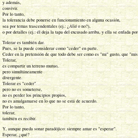
y además,
convivir.
Por lo tanto,
la tolerancia debe ponerse en funcionamiento en alguna ocasión,
Aliá
sea por temas trascendentales (ej.: ¿
o no?),
o por detalles (ej.: él deja la tapa del excusado arriba, y ella se enfada po
Tolerar es también dar.
Pues, se la puede considerar como "ceder" en parte.
Ceder en la pretensión de que todo debe ser como es "mi" gusto, que "mis"
Tolerar,
es compartir un terreno mutuo,
pero simultáneamente
divergente.
Tolerar es "ceder"
pero no es someterse,
no es perder los principios propios,
no es amalgamarse en lo que no se está de acuerdo.
Por lo tanto,
tolerar,
también es recibir.
Y, aunque pueda sonar paradójico: siempre amar es "esperar".
Esperar, ¿qué?