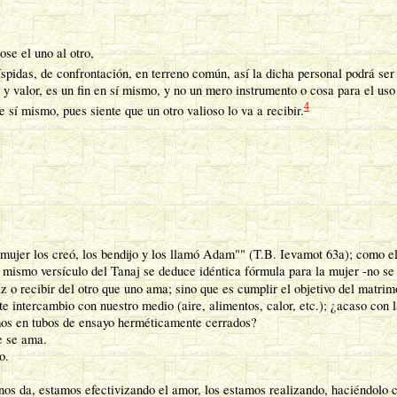
se el uno al otro,
íspidas, de confrontación, en terreno común, así la dicha personal podrá ser
valor, es un fin en sí mismo, y no un mero instrumento o cosa para el uso eg
4
 sí mismo, pues siente que un otro valioso lo va a recibir.
mujer los creó, los bendijo y los llamó Adam"" (T.B. Ievamot 63a); como el
el mismo versículo del Tanaj se deduce idéntica fórmula para la mujer -no se 
iz o recibir del otro que uno ama; sino que es cumplir el objetivo del matrim
 intercambio con nuestro medio (aire, alimentos, calor, etc.); ¿acaso con
os en tubos de ensayo herméticamente cerrados?
e se ama.
o.
 nos da, estamos efectivizando el amor, los estamos realizando, haciéndolo