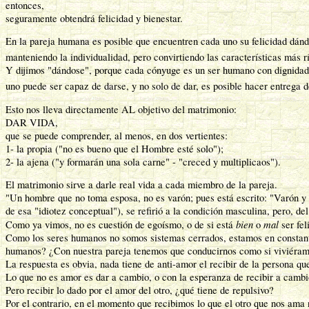
entonces,
seguramente obtendrá felicidad y bienestar.
En la pareja humana es posible que encuentren cada uno su felicidad dándo
manteniendo la individualidad, pero convirtiendo las características más r
Y dijimos "dándose", porque cada cónyuge es un ser humano con dignidad y 
uno puede ser capaz de darse, y no solo de dar, es posible hacer entrega de
Esto nos lleva directamente AL objetivo del matrimonio:
DAR VIDA,
que se puede comprender, al menos, en dos vertientes:
1- la propia ("no es bueno que el Hombre esté solo");
2- la ajena ("y formarán una sola carne" - "creced y multiplicaos").
El matrimonio sirve a darle real vida a cada miembro de la pareja.
"Un hombre que no toma esposa, no es varón; pues está escrito: "Varón y 
de esa "idiotez conceptual"), se refirió a la condición masculina, pero, d
bien
mal
Como ya vimos, no es cuestión de egoísmo, o de si está
o
ser fel
Como los seres humanos no somos sistemas cerrados, estamos en constante
humanos? ¿Con nuestra pareja tenemos que conducirnos como si viviéram
La respuesta es obvia, nada tiene de anti-amor el recibir de la persona qu
Lo que no es amor es dar a cambio, o con la esperanza de recibir a cambi
Pero recibir lo dado por el amor del otro, ¿qué tiene de repulsivo?
Por el contrario, en el momento que recibimos lo que el otro que nos ama