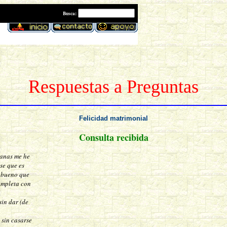
:
Busca
Respuestas a Preguntas
Felicidad matrimonial
Consulta recibida
emanas me he
 se que es
ra bueno que
completa con
sin dar (de
 sin casarse