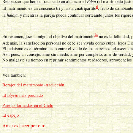
Edén
Reconocer que hemos fracasado en alcanzar el
(el matrimonio justo
6
El matrimonio es un consenso tri y hasta cuatripartito
, fruto de cambiant
halajá
la
, y mientras la pareja pueda continuar sorteando juntos los rigore
7a
En resumen, joven amigo, el objetivo del matrimonio
no es la felicidad, 
Además, la satisfacción personal no debe ser vivida como culpa, lejos Dio
El judaísmo es el término justo entre el vacío de los extremos: el ascetis
Así, pues, un consejo: ame sin miedo, ame por completo, ame de verdad; y
No malgaste su tiempo en reprimir sentimientos verdaderos, aprovéchelos 
Vea también:
Berajot del matrimonio -traducción.
objeto
El
más preciado
Parejas formadas en el Cielo
El espejo
Amar es hacer por otro