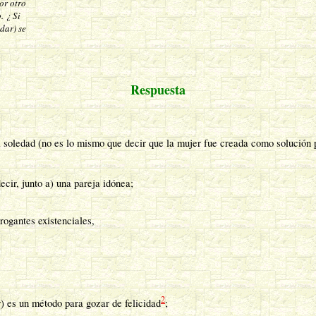
por otro
o. ¿ Si
 dar) se
Respuesta
ledad (no es lo mismo que decir que la mujer fue creada como solución par
cir, junto a) una pareja idónea;
rogantes existenciales,
2
) es un método para gozar de felicidad
;