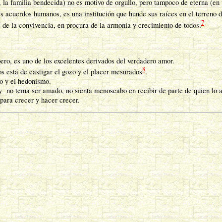
, la familia bendecida) no es motivo de orgullo, pero tampoco de eterna (en
es acuerdos humanos, es una institución que hunde sus raíces en el terreno 
7
s de la convivencia, en procura de la armonía y crecimiento de todos.
pero, es uno de los excelentes derivados del verdadero amor.
8
s está de castigar el gozo y el placer mesurados
.
mo y el hedonismo.
 no tema ser amado, no sienta menoscabo en recibir de parte de quien lo am
para crecer y hacer crecer.