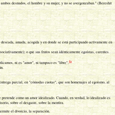
n ambos desnudos, el hombre y su mujer, y no se avergonzaban." (Bereshit
s deseada, amada, acogida y en donde se está participando activamente en
asociativamente); o que sus frutos sean idénticamente egoístas, carentes
4a
licamos, ni es "amor", ni tampoco es "libre".
ún.
a entrega parcial, en "cómodas cuotas", que son homenajes al egoísmo, al
e pretende como un amor idealizado. Cuando, en verdad, lo idealizado es
sorio, sobre el desgaste, sobre la mentira.
rmite el divorcio, la separación.