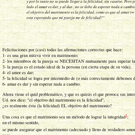
y por lo tanto no se puede llegar a la felicidad, sin casarse. Pero 
lado el amar es dar, y al dar , no se debe de esperar nada a cambi
el objetivo del matrimonio es la felicidad, como es que al amar (=
esta esperando que mi pareja me de felicidad?"
Felicitaciones por (casi) todas las afirmaciones correctas que hace:
1- es una gran mitzvá vivir en matrimonio;
2- los miembros de la pareja se NECESITAN mutuamente para superar la so
3- la pareja es el estado ideal de la persona (en cierta etapa de su vida);
4- el amor es dar;
5- la felicidad se logra por intermedio de (o más correctamente debemos de
6- amar es dar y sin esperar nada a cambio.
Ahora viene el quid problemático, y que es quizás el que provoca sus inter
Ud. nos dice: "el objetivo del matrimonio es la felicidad",
¿es realmente ésta (la felicidad) EL objetivo del matrimonio?
1
Una cosa es que el matrimonio sea un método de lograr la integridad
;
en el mismo sentido,
se puede asegurar que el matrimonio (adecuado y lleno de verdadero amor