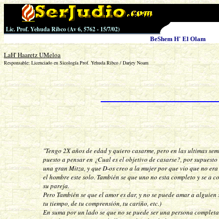
Lic. Prof. Yehuda Ribco
(Av
6
, 5762 -
1
5/7/0
2
)
BeShem H' El Olam
LaH' Haaretz UMeloa
Responsable: Licenciado en Sicología Prof. Yehuda Ribco / Darjey Noam
"Tengo 2X años de edad y quiero casarme, pero en las ultimas s
puesto a pensar en ¿Cual es el objetivo de casarse?, por supuesto
una gran Mitza, y que D-os creo a la mujer por que vio que no e
el hombre este solo. También se que uno no esta completo y se a 
su pareja.
Pero También se que el amor es dar, y no se puede amar a alguien 
tu tiempo, de tu comprensión, tu cariño, etc.)
En suma por un lado se que no se puede ser una persona completa