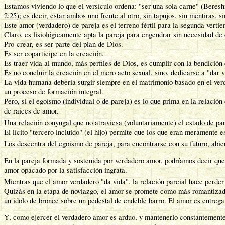
Estamos viviendo lo que el versículo ordena: "ser una sola carne" (Bereshi
2:25); es decir, estar ambos uno frente al otro, sin tapujos, sin mentiras, 
Este amor (verdadero) de pareja es el terreno fértil para la segunda vertie
Claro, es fisiológicamente apta la pareja para engendrar sin necesidad d
Pro-crear, es ser parte del plan de Dios.
Es ser copartícipe en la creación.
Es traer vida al mundo, más perfiles de Dios, es cumplir con la bendición 
Es
no
concluir la creación en el mero acto sexual, sino, dedicarse a "dar
La vida humana debería surgir siempre en el matrimonio basado en el verd
un proceso de formación integral.
Pero, si el egoísmo (individual o de pareja) es lo que prima en la relació
de raíces de amor.
Una relación conyugal que no atraviesa (voluntariamente) el estado de par
El lícito "tercero incluido" (el hijo) permite que los que eran meramente 
Los descentra del egoísmo de pareja, para encontrarse con su futuro, abier
En la pareja formada y sostenida por verdadero amor, podríamos decir que l
amor opacado por la satisfacción ingrata.
Mientras que el amor verdadero "da vida", la relación parcial hace perder (
Quizás en la etapa de noviazgo, el amor se promete como más romantizado,
un ídolo de bronce sobre un pedestal de endeble barro. El amor es entrega d
Y, como ejercer el verdadero amor es arduo, y mantenerlo constantemente es