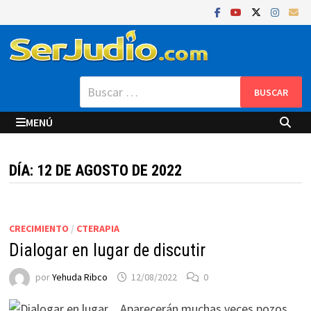
Saltar
al
contenido
Buscar:
MENÚ
DÍA:
12 DE AGOSTO DE 2022
CRECIMIENTO
/
CTERAPIA
Dialogar en lugar de discutir
por
Yehuda Ribco
12/08/2022
0
Aparecerán muchas veces pozos