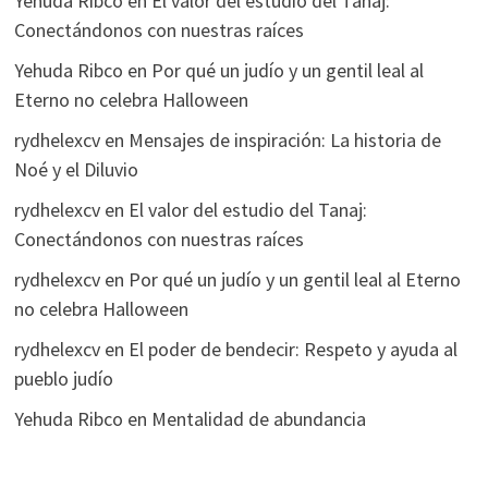
Yehuda Ribco
en
El valor del estudio del Tanaj:
Conectándonos con nuestras raíces
Yehuda Ribco
en
Por qué un judío y un gentil leal al
Eterno no celebra Halloween
rydhelexcv
en
Mensajes de inspiración: La historia de
Noé y el Diluvio
rydhelexcv
en
El valor del estudio del Tanaj:
Conectándonos con nuestras raíces
rydhelexcv
en
Por qué un judío y un gentil leal al Eterno
no celebra Halloween
rydhelexcv
en
El poder de bendecir: Respeto y ayuda al
pueblo judío
Yehuda Ribco
en
Mentalidad de abundancia