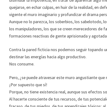
disimular la impotencia, en tratar de aparentar algo mej
quejarse, en echar culpas, en huir de la realidad, en d
vigente el muro imaginario y profundizar el drama pers
Aunque no lo parezca, los soberbios, los sabelotodo, l
los manipuladores, los que se creen merecedores de favo
formaciones reactivas de gente aprisionada y agotada 
Contra la pared ficticia nos podemos seguir topando un
destinar las energías hacia algo productivo.
Nos consume.
Pero, ¿se puede atravesar este muro angustiante que 
¡Por supuesto que sí!
Porque, no tiene existencia real, aunque sus efectos s
Al hacerte consciente de tus recursos, de tus potencia
fracaso, de tus miedos, de tus aprendizajes tóxicos; a