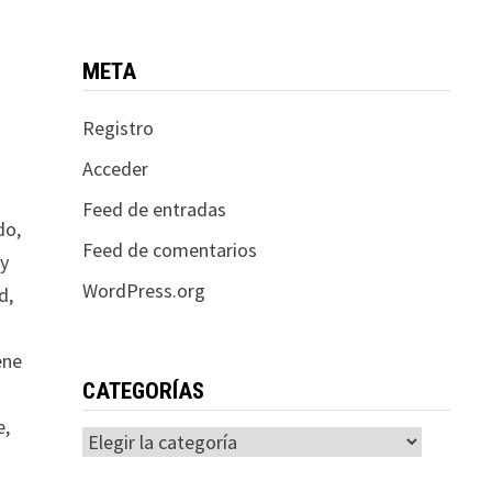
META
Registro
Acceder
Feed de entradas
do,
Feed de comentarios
 y
WordPress.org
d,
ene
CATEGORÍAS
e,
Categorías