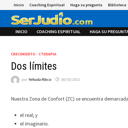
Saltar
Inicio
Coaching Espiritual
Haga su pregunta
Biblioteca
al
contenido
INICIO
COACHING ESPIRITUAL
HAGA SU PREGUNT
CRECIMIENTO
/
CTERAPIA
Dos límites
por
Yehuda Ribco
08/03/2015
Nuestra Zona de Confort (ZC) se encuentra demarcada 
el real; y
el imaginario.