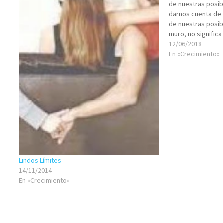
de nuestras posi
darnos cuenta de
de nuestras posib
muro, no significa
nuestro camino, s
12/06/2018
sendero alternati
En «Crecimiento»
sobrepasar el…
Lindos Límites
14/11/2014
En «Crecimiento»