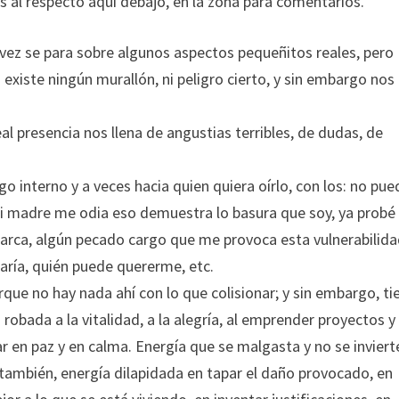
 al respecto aquí debajo, en la zona para comentarios.
l vez se para sobre algunos aspectos pequeñitos reales, pero
 existe ningún murallón, ni peligro cierto, y sin embargo nos
l presencia nos llena de angustias terribles, de dudas, de
interno y a veces hacia quien quiera oírlo, con los: no pue
l, mi madre me odia eso demuestra lo basura que soy, ya probé
marca, algún pecado cargo que me provoca esta vulnerabilida
aría, quién puede quererme, etc.
que no hay nada ahí con lo que colisionar; y sin embargo, ti
 robada a la vitalidad, a la alegría, al emprender proyectos y
tar en paz y en calma. Energía que se malgasta y no se inviert
Y también, energía dilapidada en tapar el daño provocado, en