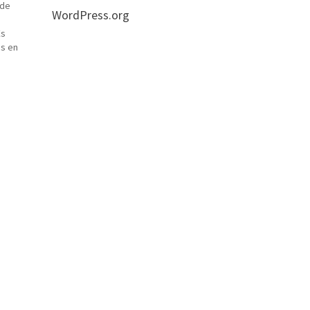
 de
WordPress.org
Es
os en
imo
.…