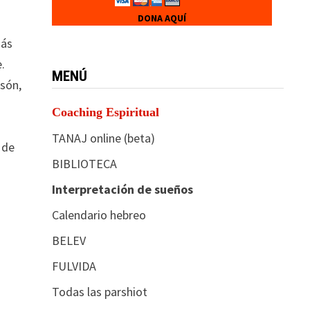
DONA AQUÍ
más
.
MENÚ
esón,
Coaching Espiritual
TANAJ online (beta)
 de
BIBLIOTECA
Interpretación de sueños
Calendario hebreo
BELEV
FULVIDA
Todas las parshiot