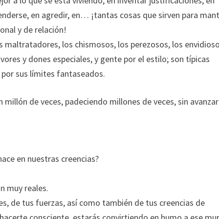
or a lo que se está viviendo, en inventar justificaciones, en
efenderse, en agredir, en… ¡tantas cosas que sirven para man
onal y de relación!
os maltratadores, los chismosos, los perezosos, los envidioso
res y dones especiales, y gente por el estilo; son típicas
por sus límites fantaseados.
 millón de veces, padeciendo millones de veces, sin avanzar
nace en nuestras creencias?
on muy reales.
les, de tus fuerzas, así como también de tus creencias de
l hacerte consciente, estarás convirtiendo en humo a ese mu