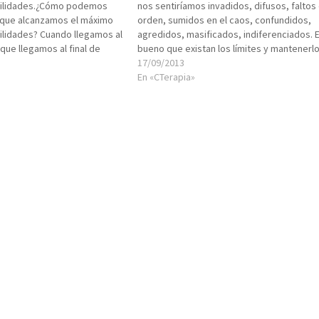
bilidades.¿Cómo podemos
nos sentiríamos invadidos, difusos, faltos
 que alcanzamos el máximo
orden, sumidos en el caos, confundidos,
ilidades? Cuando llegamos al
agredidos, masificados, indiferenciados. 
 que llegamos al final de
bueno que existan los límites y mantenerl
ino que es hora de buscar un
el lugar apropiado, para que lo interno/ínt
17/09/2013
vo, o una escalera para
permanezca así en tanto se comparte con
En «CTerapia»
seguridad y entendimiento lo compartible