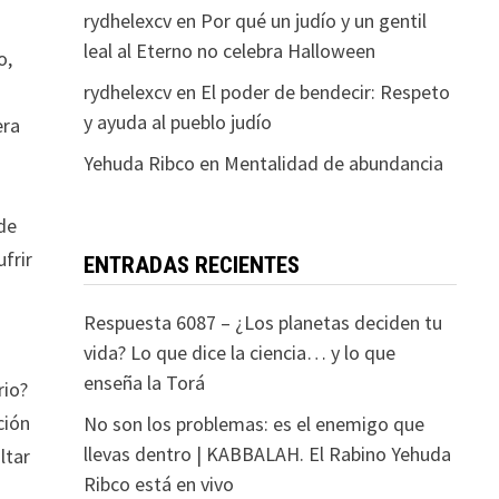
rydhelexcv
en
Por qué un judío y un gentil
leal al Eterno no celebra Halloween
o,
rydhelexcv
en
El poder de bendecir: Respeto
y ayuda al pueblo judío
era
Yehuda Ribco
en
Mentalidad de abundancia
de
ufrir
ENTRADAS RECIENTES
Respuesta 6087 – ¿Los planetas deciden tu
vida? Lo que dice la ciencia… y lo que
enseña la Torá
rio?
ción
No son los problemas: es el enemigo que
llevas dentro | KABBALAH. El Rabino Yehuda
ltar
Ribco está en vivo