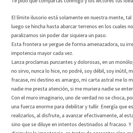
Te pido que compartas conmigo y los lectores tus ideas
El límite ilusorio está solamente en nuestra mente, ta
luego se hincha hasta abarcar terrenos en los cuales no
paralizamos sin poder dar siquiera un paso.
Esta frontera se yergue de forma amenazadora, su irrea
impotencia mayor cada vez.
Lanza proclamas punzantes y dolorosas, en un monólogo 
no sirvo, nunca lo hice, no podré, soy débil, soy inúti
fracase, mi destino es amargo, mi carta astral me lo 
nadie me presta atención, si me muriera nadie se enter
Con el muro imaginario, uno de verdad no se choca, por
una fuerza enorme para debilitar y tullir. Energía que es
realizarlos, al disfrute, a avanzar efectivamente, al es
sino que se diluye en intentos destinados al fracaso. 