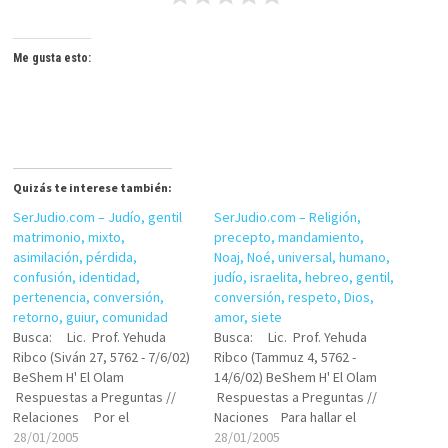
Me gusta esto:
Quizás te interese también:
SerJudio.com – Judío, gentil
SerJudio.com – Religión,
matrimonio, mixto,
precepto, mandamiento,
asimilación, pérdida,
Noaj, Noé, universal, humano,
confusión, identidad,
judío, israelita, hebreo, gentil,
pertenencia, conversión,
conversión, respeto, Dios,
retorno, guiur, comunidad
amor, siete
Busca: Lic. Prof. Yehuda
Busca: Lic. Prof. Yehuda
Ribco (Siván 27, 5762 - 7/6/02)
Ribco (Tammuz 4, 5762 -
BeShem H' El Olam
14/6/02) BeShem H' El Olam
Respuestas a Preguntas //
Respuestas a Preguntas //
Relaciones Por el
Naciones Para hallar el
casamiento mixto... Claves:
28/01/2005
camino al sentido Claves:
28/01/2005