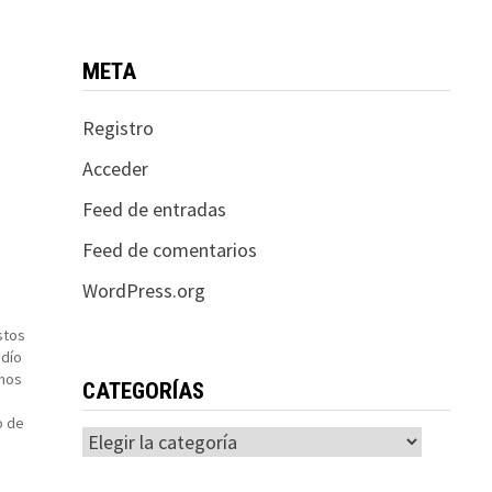
META
Registro
Acceder
Feed de entradas
Feed de comentarios
WordPress.org
stos
udío
mos
CATEGORÍAS
s
o de
Categorías
 de