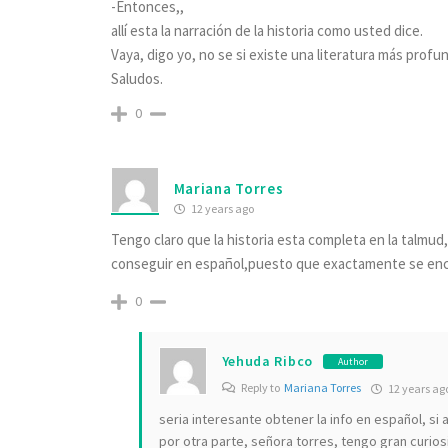
-Entonces,,
allí esta la narración de la historia como usted dice.
Vaya, digo yo, no se si existe una literatura más prof
Saludos.
0
Mariana Torres
12 years ago
Tengo claro que la historia esta completa en la talmud,
conseguir en español,puesto que exactamente se encu
0
Yehuda Ribco
Author
Reply to
Mariana Torres
12 years ag
seria interesante obtener la info en español, si a
por otra parte, señora torres, tengo gran curio