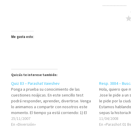
Me gusta esto:
Quizás te interese también:
Quiz 83 – Parashat Vaieshev
Resp. 3884 – Bus
Ponga a prueba su conocimiento de las
Hola, quiero que
cuestiones noájicas. En este sencillo test
Jose le pide a un
podrá responder, aprender, divertirse. Venga
le pide por la ciud
lo animamos a compartir con nosotros este
Estamos hablando
momento. El tiempo ya está corriendo: 1) El
sepas la historia.
ministro de copas soñó con... a) Tres racimos
25/11/2007
ArgentinaShalom,"
11/04/2008
de uvas maduros b) Tres racimos de uvas
En «Diversión»
nombre del Eterno
En «Parashot 01 B
que…