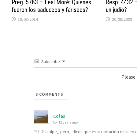
Preg. 5783 – Leal Moré: Quienes
Resp. 4432 
fueron los saduceos y fariseos?
un judío?
19/03/2014
20/08/2009
Subscribe
Please
3
COMMENTS
Colas
12 years ago
??? Disculpe,, pero,, dices que esta narración esta en 