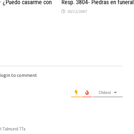
– ¿Puedo casarme con
Resp. 3804- Piedras en funera
30/12/2007
 login to comment
Oldest
el Talmund 77a