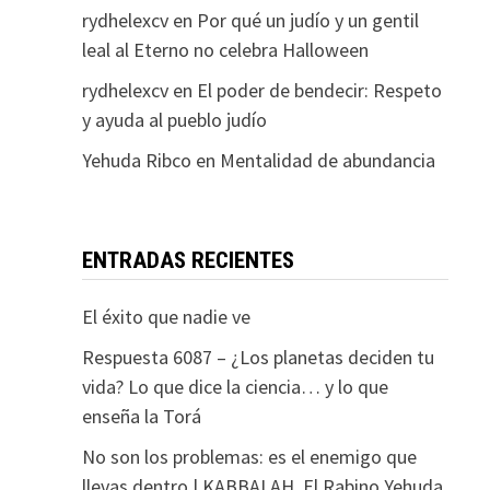
rydhelexcv
en
Por qué un judío y un gentil
leal al Eterno no celebra Halloween
rydhelexcv
en
El poder de bendecir: Respeto
y ayuda al pueblo judío
Yehuda Ribco
en
Mentalidad de abundancia
ENTRADAS RECIENTES
El éxito que nadie ve
Respuesta 6087 – ¿Los planetas deciden tu
vida? Lo que dice la ciencia… y lo que
enseña la Torá
No son los problemas: es el enemigo que
llevas dentro | KABBALAH. El Rabino Yehuda