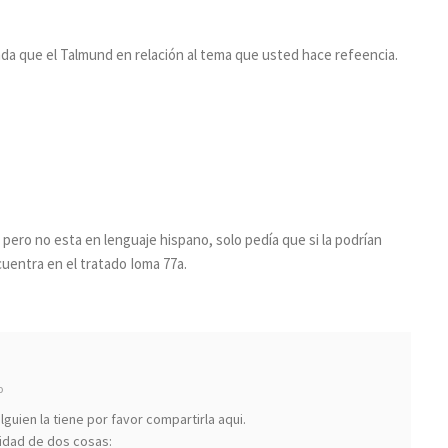
unda que el Talmund en relación al tema que usted hace refeencia.
 pero no esta en lenguaje hispano, solo pedía que si la podrían
entra en el tratado Ioma 77a.
o
lguien la tiene por favor compartirla aqui.
sidad de dos cosas: