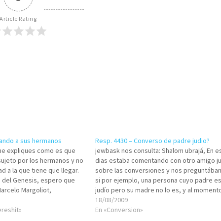
Article Rating
cando a sus hermanos
Resp. 4430 – Converso de padre judio?
 me expliques como es que
jewbask nos consulta: Shalom ubrajá, En e
 sujeto por los hermanos y no
dias estaba comentando con otro amigo j
ad a la que tiene que llegar.
sobre las conversiones y nos preguntába
 del Genesis, espero que
si por ejemplo, una persona cuyo padre e
Marcelo Margoliot,
judío pero su madre no lo es, y al moment
¡Bendito el que viene en el
su conversión al judaísmo tomó el nombre
18/08/2009
!" (Tehilim…
ereshit»
Yosef, puede ser…
En «Conversion»