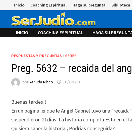
Saltar
Inicio
Coaching Espiritual
Haga su pregunta
Biblioteca
al
contenido
INICIO
COACHING ESPIRITUAL
HAGA SU PREGUNT
RESPUESTAS Y PREGUNTAS
/
SERES
Preg. 5632 – recaida del ang
por
Yehuda Ribco
16/12/2013
Buenas tardes!!
En un pagina lei que le Angel Gabriel tuvo una "recaida" 
suspendieron 21dias. La historia completa Esta en el
Quisiera saber la historia ¿Podrias conseguirla?