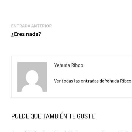
Navegación
Entrada
ENTRADA ANTERIOR
anterior:
¿Eres nada?
de
entradas
Yehuda Ribco
Ver todas las entradas de Yehuda Ribc
PUEDE QUE TAMBIÉN TE GUSTE