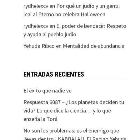
rydhelexcv
en
Por qué un judío y un gentil
leal al Eterno no celebra Halloween
rydhelexcv
en
El poder de bendecir: Respeto
y ayuda al pueblo judío
Yehuda Ribco
en
Mentalidad de abundancia
ENTRADAS RECIENTES
El éxito que nadie ve
Respuesta 6087 – ¿Los planetas deciden tu
vida? Lo que dice la ciencia… y lo que
enseña la Torá
No son los problemas: es el enemigo que
llevas dentro | KABBALAH. El Rabino Yehuda