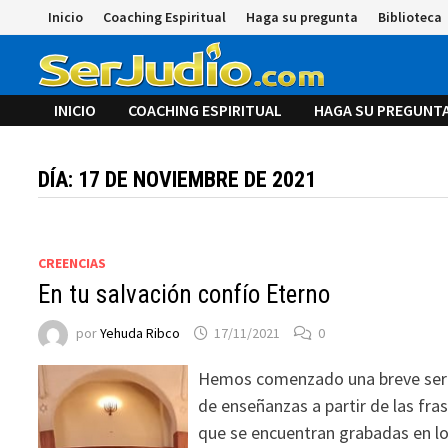
Saltar
Inicio
Coaching Espiritual
Haga su pregunta
Biblioteca
al
contenido
INICIO
COACHING ESPIRITUAL
HAGA SU PREGUNT
DÍA:
17 DE NOVIEMBRE DE 2021
CREENCIAS
En tu salvación confío Eterno
por
Yehuda Ribco
17/11/2021
0
Hemos comenzado una breve ser
de enseñanzas a partir de las fra
que se encuentran grabadas en l