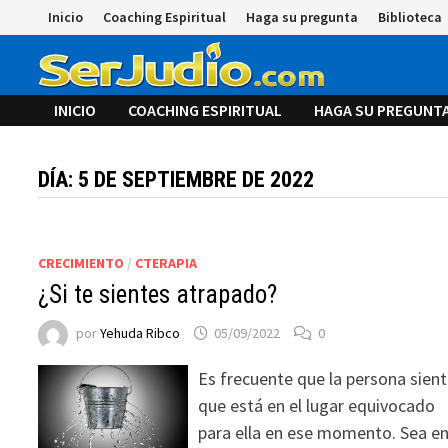
Saltar
Inicio
Coaching Espiritual
Haga su pregunta
Biblioteca
al
contenido
INICIO
COACHING ESPIRITUAL
HAGA SU PREGUNT
DÍA:
5 DE SEPTIEMBRE DE 2022
CRECIMIENTO
/
CTERAPIA
¿Si te sientes atrapado?
por
Yehuda Ribco
05/09/2022
0
Es frecuente que la persona sien
que está en el lugar equivocado
para ella en ese momento. Sea e