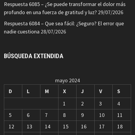
Respuesta 6085 – ¿Se puede transformar el dolor más
profundo en una fuerza de gratitud y luz?
29/07/2026
Respuesta 6084 – Que sea fácil: ¿Seguro? El error que
nadie cuestiona
28/07/2026
BÚSQUEDA EXTENDIDA
mayo 2024
D
L
M
X
J
V
S
1
2
3
4
5
6
7
8
9
10
11
12
13
14
15
16
17
18