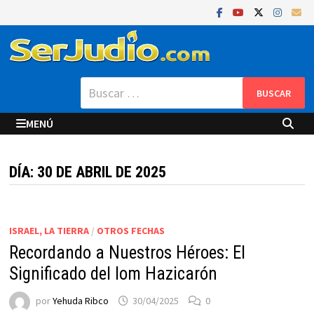
Saltar
al
contenido
Buscar:
MENÚ
DÍA:
30 DE ABRIL DE 2025
ISRAEL, LA TIERRA
/
OTROS FECHAS
Recordando a Nuestros Héroes: El
Significado del Iom Hazicarón
por
Yehuda Ribco
30/04/2025
0