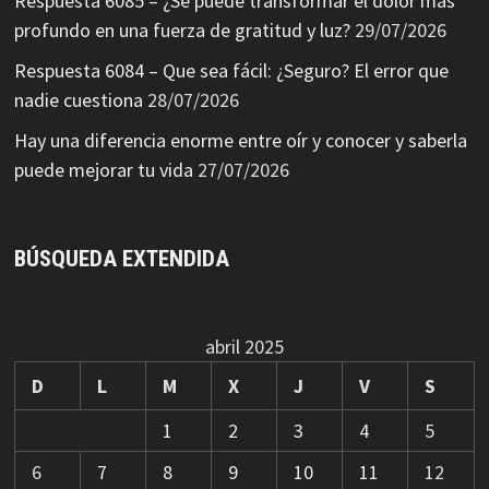
Respuesta 6085 – ¿Se puede transformar el dolor más
profundo en una fuerza de gratitud y luz?
29/07/2026
Respuesta 6084 – Que sea fácil: ¿Seguro? El error que
nadie cuestiona
28/07/2026
Hay una diferencia enorme entre oír y conocer y saberla
puede mejorar tu vida
27/07/2026
BÚSQUEDA EXTENDIDA
abril 2025
D
L
M
X
J
V
S
1
2
3
4
5
6
7
8
9
10
11
12