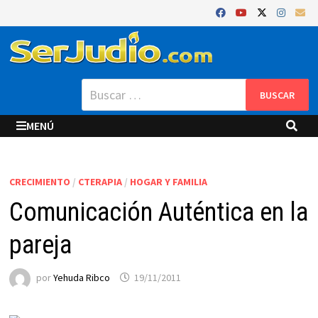
Saltar
al
contenido
Buscar:
MENÚ
CRECIMIENTO
/
CTERAPIA
/
HOGAR Y FAMILIA
Comunicación Auténtica en la
pareja
por
Yehuda Ribco
19/11/2011