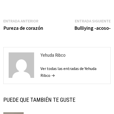
movernos dentro de
parámetros generales, que
marcan tendencias, que se
apoyan en similitudes, para
Navegación
Entrada
E
ENTRADA ANTERIOR
ENTRADA SIGUIENTE
de esa manera encontrar
anterior:
s
Pureza de corazón
Bulliying -acoso-
terrenos en común…
de
entradas
Yehuda Ribco
Ver todas las entradas de Yehuda
Ribco →
PUEDE QUE TAMBIÉN TE GUSTE