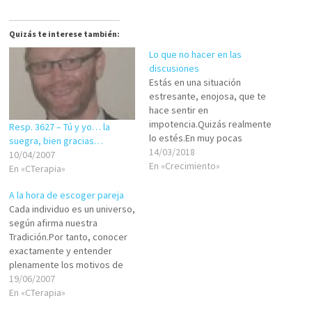
Quizás te interese también:
Lo que no hacer en las
discusiones
Estás en una situación
estresante, enojosa, que te
hace sentir en
impotencia.Quizás realmente
Resp. 3627 – Tú y yo… la
lo estés.En muy pocas
suegra, bien gracias…
ocasiones de estas es en
14/03/2018
10/04/2007
verdad necesario recurrir al
En «Crecimiento»
En «CTerapia»
golpe, huida o grito. Por
ejemplo si te están asaltando,
A la hora de escoger pareja
o tu pareja te está pegando,
Cada individuo es un universo,
o ves un auto que está por
según afirma nuestra
atropellar…
Tradición.Por tanto, conocer
exactamente y entender
plenamente los motivos de
cada una de nuestras
19/06/2007
acciones es tarea ardua, más
En «CTerapia»
bien imposible.Podemos