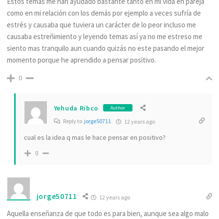
Estos temas me han ayudado bastante tanto en mi vida en pareja
como en mi relación con los demás por ejemplo a veces sufría de
estrés y causaba que tuviera un carácter de lo peor incluso me
causaba estreñimiento y leyendo temas así ya no me estreso me
siento mas tranquilo aun cuando quizás no este pasando el mejor
momento porque he aprendido a pensar positivo.
0
Yehuda Ribco
Author
Reply to
jorge50711
12 years ago
cual es la idea q mas le hace pensar en positivo?
0
jorge50711
12 years ago
Aquella enseñanza de que todo es para bien, aunque sea algo malo