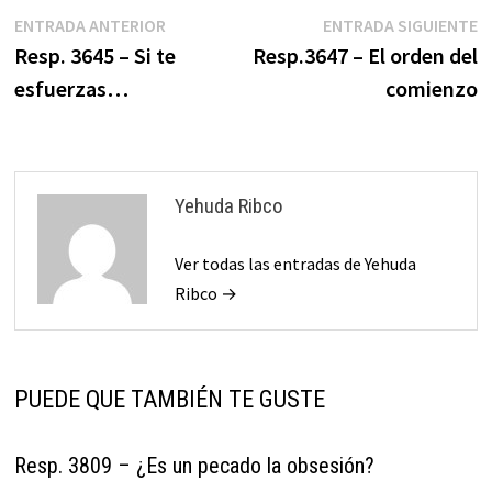
antepasados, similares en
Navegación
Entrada
E
ENTRADA ANTERIOR
ENTRADA SIGUIENTE
casi todo a nosotros, pero…
anterior:
s
Resp. 3645 – Si te
Resp.3647 – El orden del
de
esfuerzas…
comienzo
entradas
Yehuda Ribco
Ver todas las entradas de Yehuda
Ribco →
PUEDE QUE TAMBIÉN TE GUSTE
Resp. 3809 – ¿Es un pecado la obsesión?