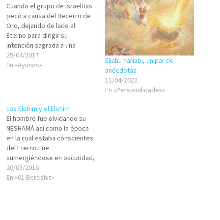
Cuando el grupo de israelitas
pecó a causa del Becerro de
Oro, dejando de lado al
Eterno para dirigir su
intención sagrada a una
idolatría, el resultado fue
25/04/2017
Eliahu haNabi, un par de
lamentable.Entre otras cosas
En «Ayunos»
anécdotas
fueron destruidas las
11/04/2022
primeras Lujot haBerit, las
En «Personalidades»
Tablas de la Alianza.Todo esto
quedó marcado en nuestra
Los Elohim y el Elohim
historia y se…
El hombre fue olvidando su
NESHAMÁ así como la época
en la cual estaba conscientes
del Eterno.Fue
sumergiéndose en oscuridad,
embruteciéndose; y sin
20/05/2016
embargo, la LUZ no se
En «01 Bereshit»
extinguía y seguía
llamándoles a recuperar su
identidad espiritual.En eso
era diferente a sus