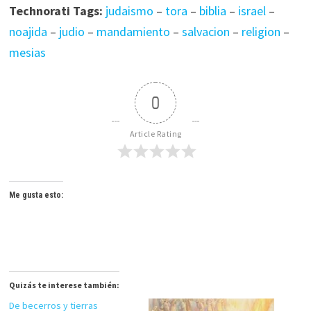
Technorati Tags:
judaismo
–
tora
–
biblia
–
israel
–
noajida
–
judio
–
mandamiento
–
salvacion
–
religion
–
mesias
0
Article Rating
Me gusta esto:
Quizás te interese también:
De becerros y tierras