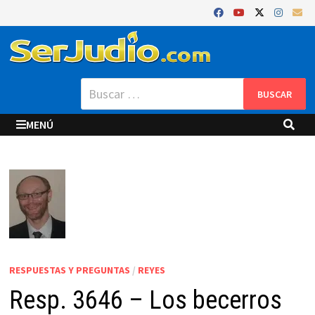
Saltar
al
contenido
Buscar:
MENÚ
RESPUESTAS Y PREGUNTAS
/
REYES
Resp. 3646 – Los becerros