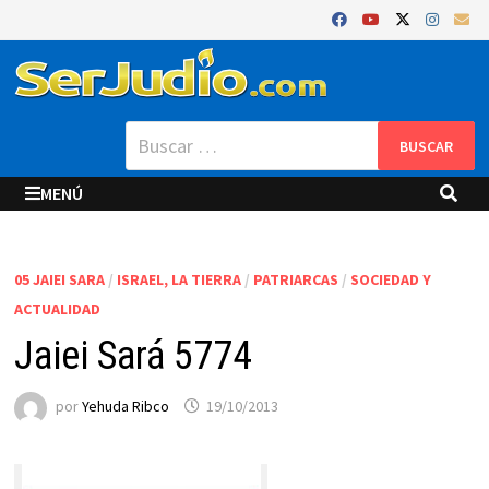
Saltar
al
contenido
Buscar:
MENÚ
05 JAIEI SARA
/
ISRAEL, LA TIERRA
/
PATRIARCAS
/
SOCIEDAD Y
ACTUALIDAD
Jaiei Sará 5774
por
Yehuda Ribco
19/10/2013