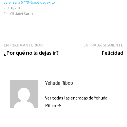
Jaiei Sará 5779–base del éxito
28/10/2018
En «05 Jaiei Sara»
Navegación
Entrada
E
ENTRADA ANTERIOR
ENTRADA SIGUIENTE
anterior:
s
¿Por qué no la dejas ir?
Felicidad
de
entradas
Yehuda Ribco
Ver todas las entradas de Yehuda
Ribco →