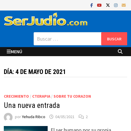
Saltar
al
contenido
Buscar:
MENÚ
DÍA:
4 DE MAYO DE 2021
CRECIMIENTO
/
CTERAPIA
/
SOBRE TU CORAZON
Una nueva entrada
por
Yehuda Ribco
04/05/2021
2
El ser humano por su propia