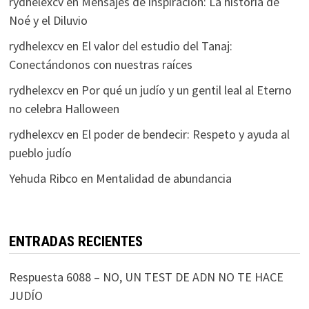
rydhelexcv
en
Mensajes de inspiración: La historia de
Noé y el Diluvio
rydhelexcv
en
El valor del estudio del Tanaj:
Conectándonos con nuestras raíces
rydhelexcv
en
Por qué un judío y un gentil leal al Eterno
no celebra Halloween
rydhelexcv
en
El poder de bendecir: Respeto y ayuda al
pueblo judío
Yehuda Ribco
en
Mentalidad de abundancia
ENTRADAS RECIENTES
Respuesta 6088 – NO, UN TEST DE ADN NO TE HACE
JUDÍO