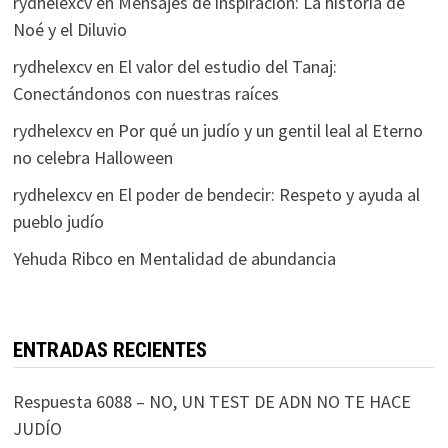
rydhelexcv
en
Mensajes de inspiración: La historia de
Noé y el Diluvio
rydhelexcv
en
El valor del estudio del Tanaj:
Conectándonos con nuestras raíces
rydhelexcv
en
Por qué un judío y un gentil leal al Eterno
no celebra Halloween
rydhelexcv
en
El poder de bendecir: Respeto y ayuda al
pueblo judío
Yehuda Ribco
en
Mentalidad de abundancia
ENTRADAS RECIENTES
Respuesta 6088 – NO, UN TEST DE ADN NO TE HACE
JUDÍO