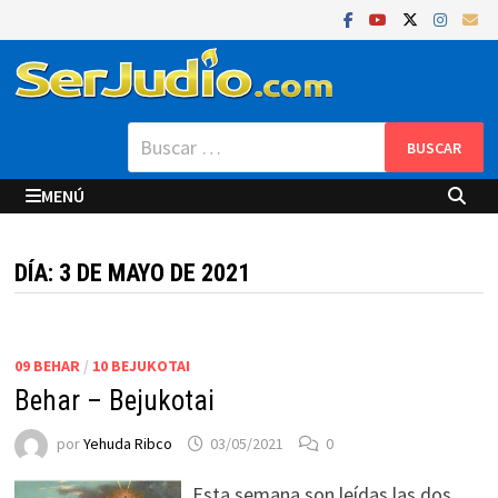
Saltar
al
contenido
Buscar:
MENÚ
DÍA:
3 DE MAYO DE 2021
09 BEHAR
/
10 BEJUKOTAI
Behar – Bejukotai
por
Yehuda Ribco
03/05/2021
0
Esta semana son leídas las dos