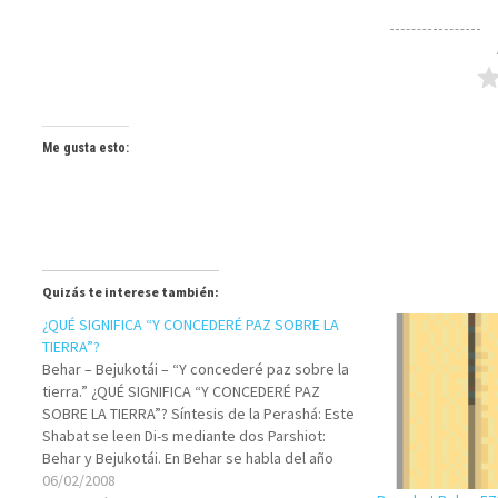
Me gusta esto:
Quizás te interese también:
¿QUÉ SIGNIFICA “Y CONCEDERÉ PAZ SOBRE LA
TIERRA”?
Behar – Bejukotái – “Y concederé paz sobre la
tierra.” ¿QUÉ SIGNIFICA “Y CONCEDERÉ PAZ
SOBRE LA TIERRA”? Síntesis de la Perashá: Este
Shabat se leen Di-s mediante dos Parshiot:
Behar y Bejukotái. En Behar se habla del año
Sabático (Shenat Shemitá) y el año de Jubileo
06/02/2008