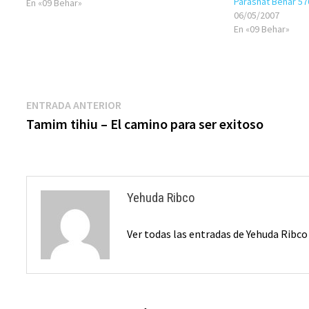
Parashat Behar 57
(Yovel), como otros…
En «09 Behar»
06/05/2007
En «09 Behar»
Navegación
Entrada
ENTRADA ANTERIOR
anterior:
Tamim tihiu – El camino para ser exitoso
de
entradas
Yehuda Ribco
Ver todas las entradas de Yehuda Ribc