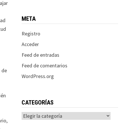
ajar
META
dad
tud
Registro
Acceder
Feed de entradas
Feed de comentarios
a de
WordPress.org
ién
CATEGORÍAS
Categorías
rio,