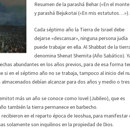
Resumen de la parashá Behar («En el mont
y parashá Bejukotai («En mis estatutos…»).
Cada séptimo año la Tierra de Israel debe
dejarse «descansar», ninguna persona judía
puede trabajar en ella. Al Shabbat de la tierr
denomina Shenat Shemita (Año Sabático). Y
sechas abundantes en los años previos, para de esa forma te
i en el séptimo año no se trabaja, tampoco al inicio del n
os almacenados debían alcanzar para dos años y medio o tres
emitot más un año se conoce como Iovel (Jubileo), que es
 año también la tierra permanece en barbecho.
s recibieron en el reparto época de Ieoshua, para manifestar
nas solamente son inquilinos en la propiedad de Dios.