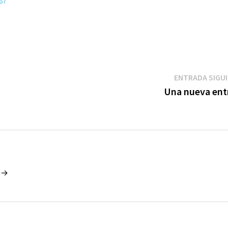
67
ENTRADA SIGU
Una nueva ent
o →