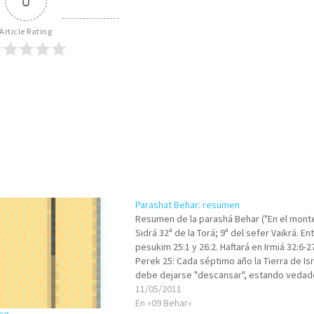
0
Article Rating
Parashat Behar: resumen
Resumen de la parashá Behar ("En el monte.
Sidrá 32ª de la Torá; 9ª del sefer Vaikrá. En
pesukim 25:1 y 26:2. Haftará en Irmiá 32:6-27
Perek 25: Cada séptimo año la Tierra de Isr
debe dejarse "descansar", estando vedad
para el judío trabajar en ella. El Shabbat d
11/05/2011
En «09 Behar»