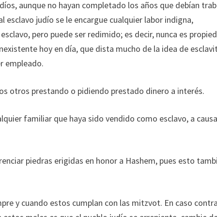
 judíos, aunque no hayan completado los años que debían trab
 esclavo judío se le encargue cualquier labor indigna,
n esclavo, pero puede ser redimido; es decir, nunca es propie
 inexistente hoy en día, que dista mucho de la idea de esclavi
r empleado.
los otros prestando o pidiendo prestado dinero a interés.
alquier familiar que haya sido vendido como esclavo, a caus
verenciar piedras erigidas en honor a Hashem, pues esto tamb
mpre y cuando estos cumplan con las mitzvot. En caso contra