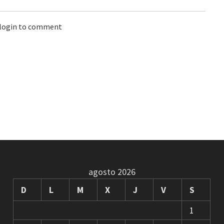
 login to comment
agosto 2026
D
L
M
X
J
V
S
1