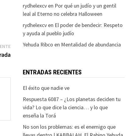
rydhelexcv
en
Por qué un judío y un gentil
leal al Eterno no celebra Halloween
rydhelexcv
en
El poder de bendecir: Respeto
y ayuda al pueblo judío
Yehuda Ribco
en
Mentalidad de abundancia
Entrada
IENTE
siguiente:
rada
ENTRADAS RECIENTES
El éxito que nadie ve
Respuesta 6087 – ¿Los planetas deciden tu
vida? Lo que dice la ciencia… y lo que
enseña la Torá
No son los problemas: es el enemigo que
llevas dentro | KABBALAH. El Rabino Yehuda