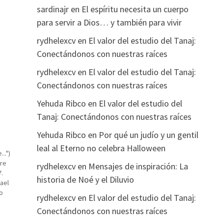
sardinajr
en
El espíritu necesita un cuerpo
para servir a Dios… y también para vivir
rydhelexcv
en
El valor del estudio del Tanaj:
Conectándonos con nuestras raíces
rydhelexcv
en
El valor del estudio del Tanaj:
Conectándonos con nuestras raíces
Yehuda Ribco
en
El valor del estudio del
Tanaj: Conectándonos con nuestras raíces
Yehuda Ribco
en
Por qué un judío y un gentil
leal al Eterno no celebra Halloween
..")
tre
rydhelexcv
en
Mensajes de inspiración: La
.
historia de Noé y el Diluvio
ael
o
rydhelexcv
en
El valor del estudio del Tanaj:
e la…
Conectándonos con nuestras raíces