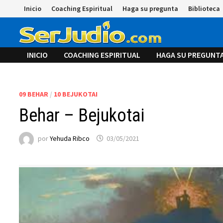
Saltar
Inicio
Coaching Espiritual
Haga su pregunta
Biblioteca
al
contenido
INICIO
COACHING ESPIRITUAL
HAGA SU PREGUNT
09 BEHAR
/
10 BEJUKOTAI
Behar – Bejukotai
por
Yehuda Ribco
03/05/2021