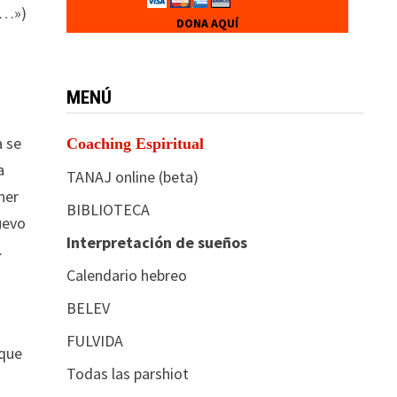
e…»)
DONA AQUÍ
MENÚ
a se
Coaching Espiritual
a
TANAJ online (beta)
ner
BIBLIOTECA
uevo
Interpretación de sueños
.
Calendario hebreo
BELEV
FULVIDA
 que
Todas las parshiot