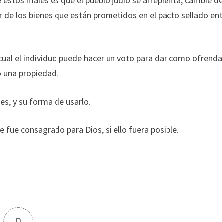
e estos males es que el pueblo judío se arrepienta, cambie d
r de los bienes que están prometidos en el pacto sellado en
l cual el individuo puede hacer un voto para dar como ofrenda
o una propiedad.
s, y su forma de usarlo.
 fue consagrado para Dios, si ello fuera posible.