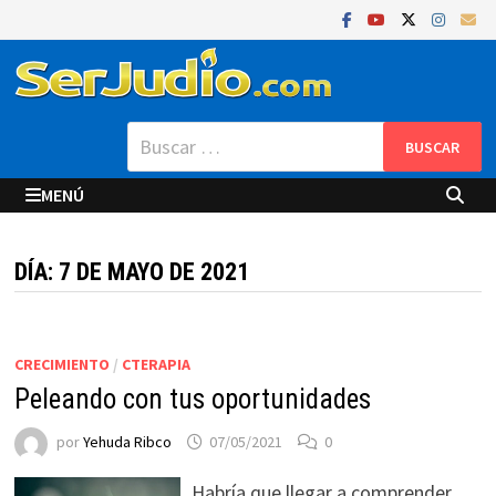
Saltar
al
contenido
Buscar:
MENÚ
DÍA:
7 DE MAYO DE 2021
CRECIMIENTO
/
CTERAPIA
Peleando con tus oportunidades
por
Yehuda Ribco
07/05/2021
0
Habría que llegar a comprender