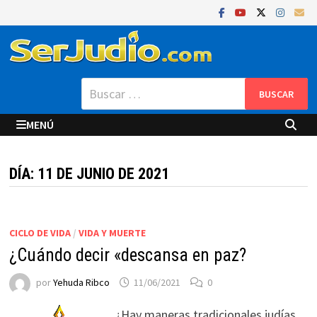
Saltar
al
contenido
Buscar:
MENÚ
DÍA:
11 DE JUNIO DE 2021
CICLO DE VIDA
/
VIDA Y MUERTE
¿Cuándo decir «descansa en paz?
por
Yehuda Ribco
11/06/2021
0
¿Hay maneras tradicionales judías