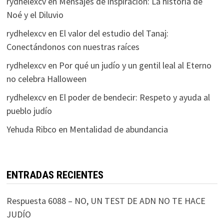
rydhelexcv
en
Mensajes de inspiración: La historia de
Noé y el Diluvio
rydhelexcv
en
El valor del estudio del Tanaj:
Conectándonos con nuestras raíces
rydhelexcv
en
Por qué un judío y un gentil leal al Eterno
no celebra Halloween
rydhelexcv
en
El poder de bendecir: Respeto y ayuda al
pueblo judío
Yehuda Ribco
en
Mentalidad de abundancia
ENTRADAS RECIENTES
Respuesta 6088 – NO, UN TEST DE ADN NO TE HACE
JUDÍO