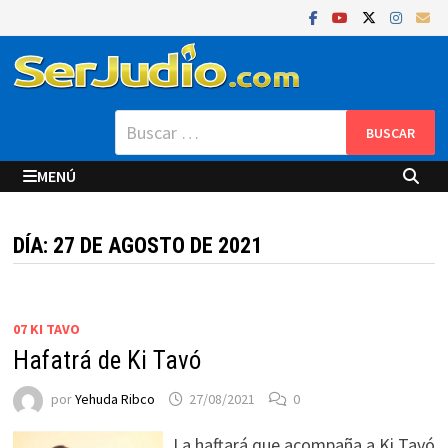
Saltar
al
contenido
Buscar:
MENÚ
DÍA:
27 DE AGOSTO DE 2021
07 KI TAVO
Hafatrá de Ki Tavó
por
Yehuda Ribco
27/08/2021
0
La haftará que acompaña a Ki Tavó