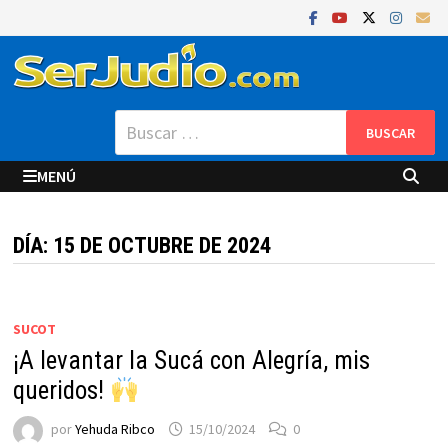
Saltar
al
contenido
Buscar:
MENÚ
DÍA:
15 DE OCTUBRE DE 2024
SUCOT
¡A levantar la Sucá con Alegría, mis
queridos!
por
Yehuda Ribco
15/10/2024
0