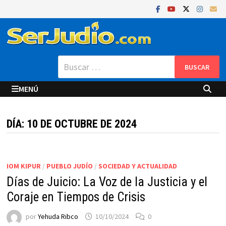
Saltar
al
contenido
Buscar:
MENÚ
DÍA:
10 DE OCTUBRE DE 2024
IOM KIPUR
/
PUEBLO JUDÍO
/
SOCIEDAD Y ACTUALIDAD
Días de Juicio: La Voz de la Justicia y el
Coraje en Tiempos de Crisis
por
Yehuda Ribco
10/10/2024
0