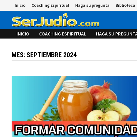
Saltar
Inicio
Coaching Espiritual
Haga su pregunta
Biblioteca
al
contenido
INICIO
COACHING ESPIRITUAL
HAGA SU PREGUNT
MES:
SEPTIEMBRE 2024