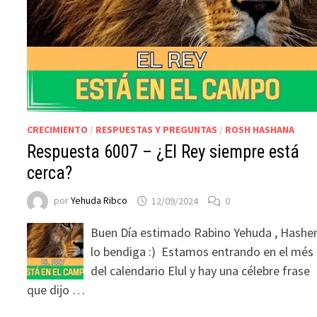
CRECIMIENTO
/
RESPUESTAS Y PREGUNTAS
/
ROSH HASHANA
Respuesta 6007 – ¿El Rey siempre está
cerca?
por
Yehuda Ribco
12/09/2024
0
Buen Día estimado Rabino Yehuda , Hash
lo bendiga :) Estamos entrando en el més
del calendario Elul y hay una célebre frase
que dijo …