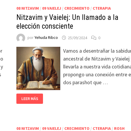
08 NITZAVIM
/
09 VAIELEJ
/
CRECIMIENTO
/
CTERAPIA
Nitzavim y Vaielej: Un llamado a la
elección consciente
por
Yehuda Ribco
25/09/2024
0
or
Vamos a desentrañar la sabidu
to
ancestral de Nitzavim y Vaielej 
 y
llevarla a nuestra vida cotidiana
s
propongo una conexión entre e
dos parashot que …
LEER MÁS
08 NITZAVIM
/
09 VAIELEJ
/
CRECIMIENTO
/
CTERAPIA
/
ROSH