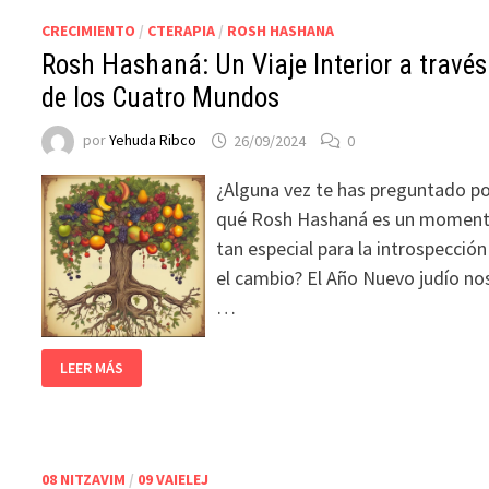
CRECIMIENTO
/
CTERAPIA
/
ROSH HASHANA
Rosh Hashaná: Un Viaje Interior a través
de los Cuatro Mundos
por
Yehuda Ribco
26/09/2024
0
¿Alguna vez te has preguntado p
qué Rosh Hashaná es un momen
tan especial para la introspección
el cambio? El Año Nuevo judío no
…
LEER MÁS
08 NITZAVIM
/
09 VAIELEJ