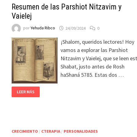
Resumen de las Parshiot Nitzavim y
Vaielej
por
Yehuda Ribco
24/09/2024
0
¡Shalom, queridos lectores! Hoy
vamos a explorar las Parshiot
Nitzavim y Vaielej, que se leen es
Shabat, justo antes de Rosh
haShaná 5785. Estas dos …
LEER MÁS
CRECIMIENTO
/
CTERAPIA
/
PERSONALIDADES