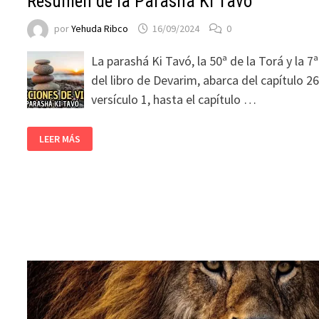
Resumen de la Parashá Ki Tavó
por
Yehuda Ribco
16/09/2024
0
La parashá Ki Tavó, la 50ª de la Torá y la 7ª
del libro de Devarim, abarca del capítulo 26
versículo 1, hasta el capítulo …
LEER MÁS