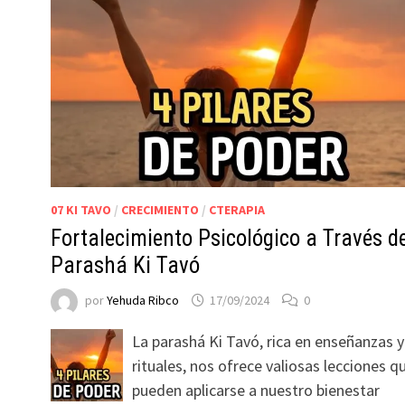
:
07 KI TAVO
/
CRECIMIENTO
/
CTERAPIA
Fortalecimiento Psicológico a Través de
Parashá Ki Tavó
por
Yehuda Ribco
17/09/2024
0
La parashá Ki Tavó, rica en enseñanzas y
rituales, nos ofrece valiosas lecciones q
pueden aplicarse a nuestro bienestar