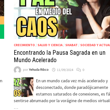
CRECIMIENTO
/
SALUD Y CIENCIA
/
SHABAT
/
SOCIEDAD Y ACTUA
Encontrando la Pausa Sagrada en un
Mundo Acelerado
por
Yehuda Ribco
11/09/2024
0
em
En un mundo cada vez más acelerado y
desconectado, donde paradójicamente
estamos saturados de conexiones, es fá
sentirse abrumado por la vorágine de medios virtual
…