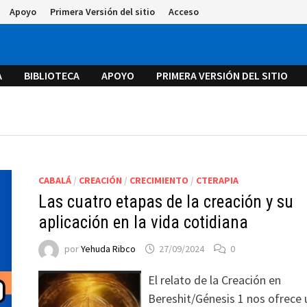
Apoyo
Primera Versión del sitio
Acceso
A
BIBLIOTECA
APOYO
PRIMERA VERSIÓN DEL SITIO
CABALÁ
/
CREACIÓN
/
CRECIMIENTO
/
CTERAPIA
Las cuatro etapas de la creación y su
aplicación en la vida cotidiana
por
Yehuda Ribco
27/09/2024
0
El relato de la Creación en
Bereshit/Génesis 1 nos ofrece 