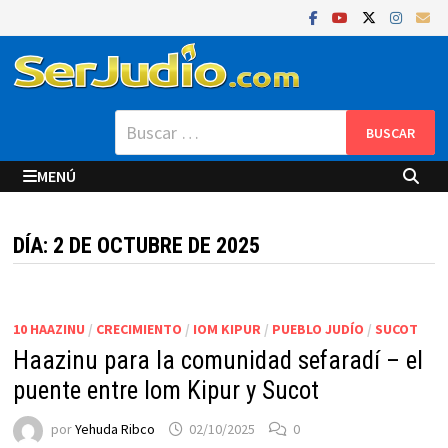
Saltar
al
contenido
Buscar:
MENÚ
DÍA:
2 DE OCTUBRE DE 2025
10 HAAZINU
/
CRECIMIENTO
/
IOM KIPUR
/
PUEBLO JUDÍO
/
SUCOT
Haazinu para la comunidad sefaradí – el
puente entre Iom Kipur y Sucot
por
Yehuda Ribco
02/10/2025
0