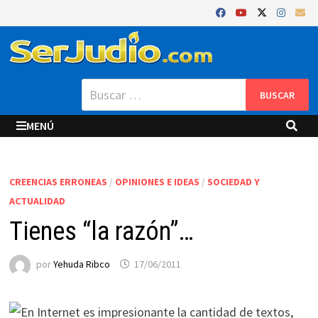
Saltar
al
contenido
Buscar:
MENÚ
CREENCIAS ERRONEAS
/
OPINIONES E IDEAS
/
SOCIEDAD Y
ACTUALIDAD
Tienes “la razón”…
por
Yehuda Ribco
17/06/2011
En Internet es impresionante la cantidad de textos,