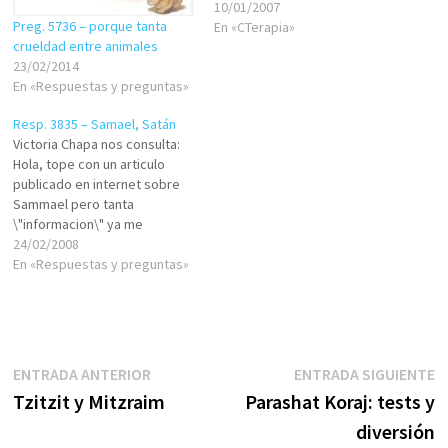
orientarse hacia cultos,
10/01/2007
Preg. 5736 – porque tanta
religiones, religiosidad. Entre
En «CTerapia»
crueldad entre animales
tanto ingenuo, embaucador,
23/02/2014
buen samaritano, profesional,
En «Respuestas y preguntas»
servil. Entre tanto amigo,
consejero, mentor,
Resp. 3835 – Samael, Satán
confidente, adulador. Entre
Victoria Chapa nos consulta:
tanto dolor, miseria,
Hola, tope con un articulo
indiferencia, ansiedad,
publicado en internet sobre
angustia, crisis, idolatría.
Sammael pero tanta
Entre tanta risa, despilfarro,
\"informacion\" ya me
intereses personales,…
confundio. Que dice el Talmud
24/02/2008
sobre este personaje y es
En «Respuestas y preguntas»
algo bueno o malo? y que tipo
de angel es? Agradezco su
respuesta. Victoria Chapa, 25
años, enfermera. Piedras
Negras, Coahuila.…
Navegación
Entrada
E
ENTRADA ANTERIOR
ENTRADA SIGUIENTE
anterior:
s
Tzitzit y Mitzraim
Parashat Koraj: tests y
de
diversión