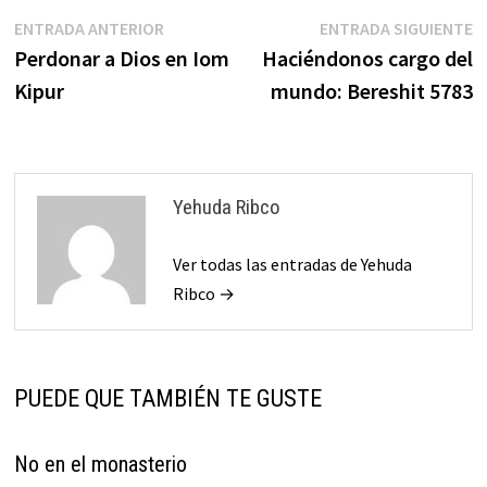
Navegación
Entrada
E
ENTRADA ANTERIOR
ENTRADA SIGUIENTE
anterior:
s
Perdonar a Dios en Iom
Haciéndonos cargo del
de
Kipur
mundo: Bereshit 5783
entradas
Yehuda Ribco
Ver todas las entradas de Yehuda
Ribco →
PUEDE QUE TAMBIÉN TE GUSTE
No en el monasterio