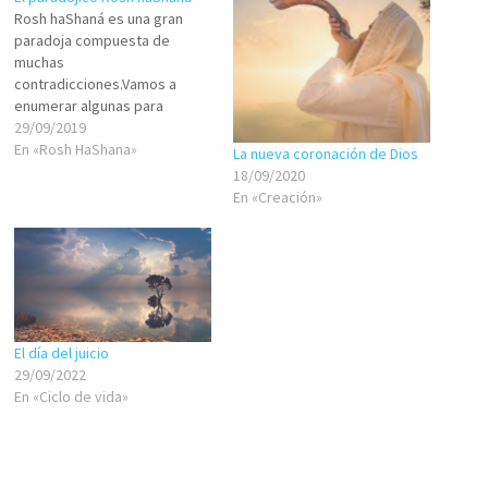
Rosh haShaná es una gran
paradoja compuesta de
muchas
contradicciones.Vamos a
enumerar algunas para
conocer mejor esta
29/09/2019
importante fecha del
En «Rosh HaShana»
La nueva coronación de Dios
calendario judío y universal.
18/09/2020
Comencemos por el nombre
En «Creación»
más habitual, Rosh haShaná,
que significa cabeza del año,
lo cual entendemos hace
referencia a ser el comienzo
de un nuevo año.Lo…
El día del juicio
29/09/2022
En «Ciclo de vida»