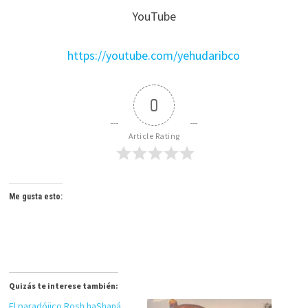
YouTube
https://youtube.com/yehudaribco
0
Article Rating
Me gusta esto:
Quizás te interese también:
El paradójico Rosh haShaná