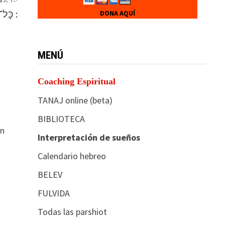
כׇּל־אׇרְח֣וֹת ה חֶ֣סֶד וֶֽאֱמֶ֑ת לְנֹֽצְרֵ֥י בְ֝רִית֗וֹ וְעֵֽדֹתָֽיו :
DONA AQUÍ
MENÚ
Coaching Espiritual
TANAJ online (beta)
BIBLIOTECA
on
Interpretación de sueños
Calendario hebreo
BELEV
FULVIDA
Todas las parshiot