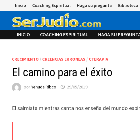
Saltar
Inicio
Coaching Espiritual
Haga su pregunta
Biblioteca
al
contenido
INICIO
COACHING ESPIRITUAL
HAGA SU PREGUNT
CRECIMIENTO
/
CREENCIAS ERRONEAS
/
CTERAPIA
El camino para el éxito
por
Yehuda Ribco
29/05/2019
El salmista mientras canta nos enseña del mundo espir