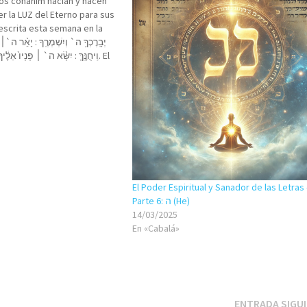
los cohanim hacían y hacen
r la LUZ del Eterno para sus
scrita esta semana en la
a…
El Poder Espiritual y Sanador de las Letras 
Parte 6: ה (He)
14/03/2025
En «Cabalá»
ENTRADA SIGU