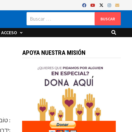
Buscar:
ACCESO
APOYA NUESTRA MISIÓN
«טוֹב־וְיָשָׁ֥ר ה עַל־כֵּ֤ן יוֹרֶ֖ה חַטָּאִ֣ים בַּדָּֽרֶךְ :
יַדְרֵ֣ךְ עֲ֭נָוִים בַּמִּשְׁפָּ֑ט וִֽילַמֵּ֖ד עֲנָוִ֣ים דַּרְכּֽוֹ: