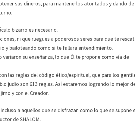
 obtener sus dineros, para mantenerlos atontados y dando de
turno.
culo bizarro es necesario.
aciones, ni que ruegues a poderosos seres para que te resca
o y bailoteando como si te fallara entendimiento.
o variaron su enseñanza, lo que Él te propone como vía de
con las reglas del código ético/espiritual, que para los gentil
lo judío son 613 reglas. Así estaremos logrando lo mejor d
imo y con el Creador.
, incluso a aquellos que se disfrazan como lo que se supone 
tructor de SHALOM.