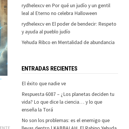
rydhelexcv
en
Por qué un judío y un gentil
leal al Eterno no celebra Halloween
rydhelexcv
en
El poder de bendecir: Respeto
y ayuda al pueblo judío
Yehuda Ribco
en
Mentalidad de abundancia
ENTRADAS RECIENTES
–
El éxito que nadie ve
Respuesta 6087 – ¿Los planetas deciden tu
vida? Lo que dice la ciencia… y lo que
enseña la Torá
No son los problemas: es el enemigo que
Entrada
llevas dentro | KABBALAH. El Rabino Yehuda
IENTE