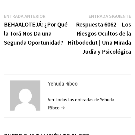
Navegación
Entrada
E
ENTRADA ANTERIOR
ENTRADA SIGUIENTE
anterior:
s
BEHAALOTEJÁ: ¿Por Qué
Respuesta 6062 – Los
de
la Torá Nos Da una
Riesgos Ocultos de la
entradas
Segunda Oportunidad?
Hitbodedut | Una Mirada
Judía y Psicológica
Yehuda Ribco
Ver todas las entradas de Yehuda
Ribco →