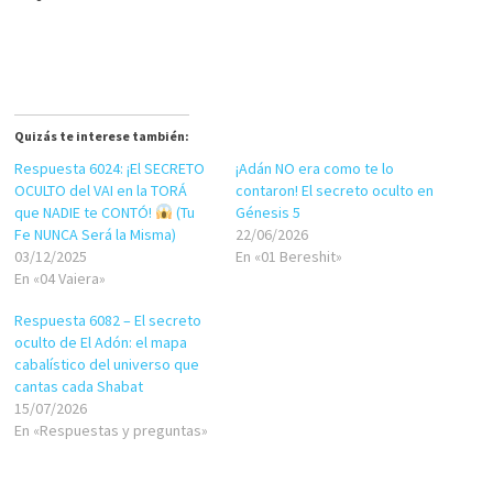
Quizás te interese también:
Respuesta 6024: ¡El SECRETO
¡Adán NO era como te lo
OCULTO del VAI en la TORÁ
contaron! El secreto oculto en
que NADIE te CONTÓ!
(Tu
Génesis 5
Fe NUNCA Será la Misma)
22/06/2026
03/12/2025
En «01 Bereshit»
En «04 Vaiera»
Respuesta 6082 – El secreto
oculto de El Adón: el mapa
cabalístico del universo que
cantas cada Shabat
15/07/2026
En «Respuestas y preguntas»