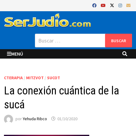
Saltar
al
contenido
Buscar:
MENÚ
CTERAPIA
/
MITZVOT
/
SUCOT
La conexión cuántica de la
sucá
por
Yehuda Ribco
01/10/2020