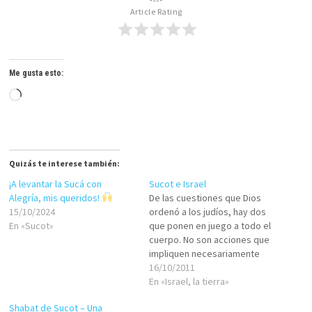
Article Rating
Me gusta esto:
Cargando...
Quizás te interese también:
¡A levantar la Sucá con
Sucot e Israel
Alegría, mis queridos!
De las cuestiones que Dios
15/10/2024
ordenó a los judíos, hay dos
En «Sucot»
que ponen en juego a todo el
cuerpo. No son acciones que
impliquen necesariamente
conciencia, ni estar atentos a
16/10/2011
algo en particular, sino
En «Israel, la tierra»
simplemente con ubicar el
Shabat de Sucot – Una
cuerpo en cierto lugar. Esas