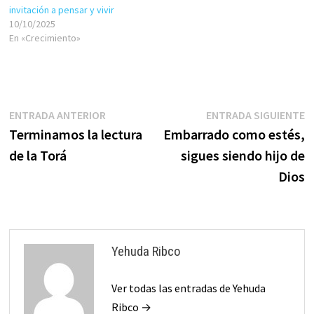
invitación a pensar y vivir
dos cuestiones son: el
10/10/2025
mandamiento de residir…
En «Crecimiento»
Navegación
Entrada
E
ENTRADA ANTERIOR
ENTRADA SIGUIENTE
anterior:
s
Terminamos la lectura
Embarrado como estés,
de
de la Torá
sigues siendo hijo de
entradas
Dios
Yehuda Ribco
Ver todas las entradas de Yehuda
Ribco →