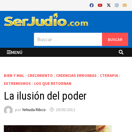
Saltar
al
contenido
Buscar:
MENÚ
BIEN Y MAL
/
CRECIMIENTO
/
CREENCIAS ERRONEAS
/
CTERAPIA
/
EXTREMISMOS
/
LOS QUE RETORNAN
La ilusión del poder
por
Yehuda Ribco
29/05/2012