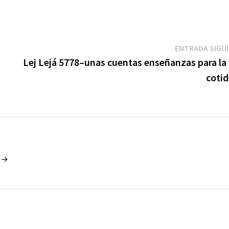
ENTRADA SIGU
Lej Lejá 5778–unas cuentas enseñanzas para la 
cotid
o →