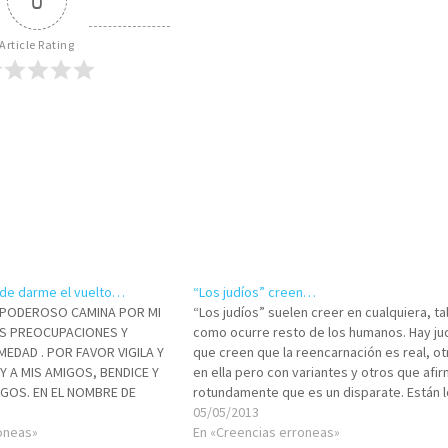
0
Article Rating
e de darme el vuelto…
“Los judíos” creen…
OPODEROSO CAMINA POR MI
“Los judíos” suelen creer en cualquiera, ta
IS PREOCUPACIONES Y
como ocurre resto de los humanos. Hay ju
EDAD . POR FAVOR VIGILA Y
que creen que la reencarnación es real, ot
 Y A MIS AMIGOS, BENDICE Y
en ella pero con variantes y otros que afi
IGOS. EN EL NOMBRE DE
rotundamente que es un disparate. Están 
ESTA ORACION ES MUY
más prudentes que no afirman al respecto
05/05/2013
 LO QUE ESTAS HACIENDO
roneas»
otros temerosos que…
En «Creencias erroneas»