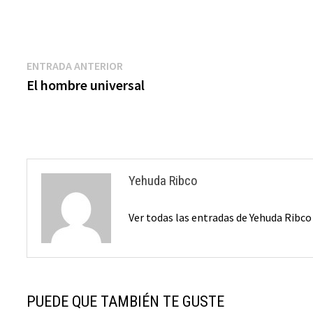
Y…
Navegación
Entrada
ENTRADA ANTERIOR
anterior:
El hombre universal
de
entradas
Yehuda Ribco
Ver todas las entradas de Yehuda Ribc
PUEDE QUE TAMBIÉN TE GUSTE