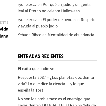
rydhelexcv
en
Por qué un judío y un gentil
leal al Eterno no celebra Halloween
rydhelexcv
en
El poder de bendecir: Respeto
Entrada
IENTE
y ayuda al pueblo judío
siguiente:
vida
Yehuda Ribco
en
Mentalidad de abundancia
iana
ENTRADAS RECIENTES
El éxito que nadie ve
Respuesta 6087 – ¿Los planetas deciden tu
vida? Lo que dice la ciencia… y lo que
enseña la Torá
No son los problemas: es el enemigo que
llevas dentro | KABBALAH. El Rabino Yehuda