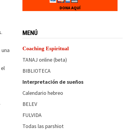
DONA AQUÍ
s.
MENÚ
Coaching Espiritual
a una
TANAJ online (beta)
 el
BIBLIOTECA
Interpretación de sueños
Calendario hebreo
BELEV
e
FULVIDA
Todas las parshiot