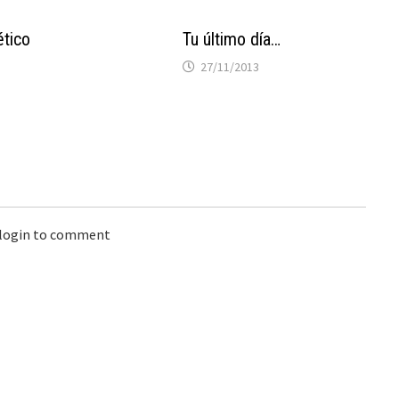
ético
Tu último día…
27/11/2013
 login to comment