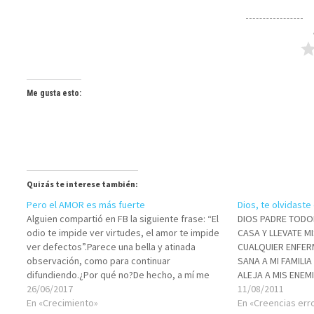
Me gusta esto:
Quizás te interese también:
Pero el AMOR es más fuerte
Dios, te olvidast
Alguien compartió en FB la siguiente frase: “El
DIOS PADRE TOD
odio te impide ver virtudes, el amor te impide
CASA Y LLEVATE M
ver defectos”.Parece una bella y atinada
CUALQUIER ENFERM
observación, como para continuar
SANA A MI FAMILIA
difundiendo.¿Por qué no?De hecho, a mí me
ALEJA A MIS ENEM
cayó muy bien… Hasta que recordamos que el
26/06/2017
JESUS ¡AMEN!*** 
11/08/2011
AMOR, el verdadero que es el idioma de…
En «Crecimiento»
PODEROSA. DETEN
En «Creencias er