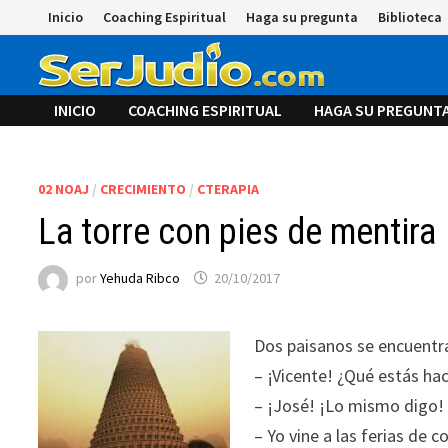
Saltar
Inicio
Coaching Espiritual
Haga su pregunta
Biblioteca
al
contenido
INICIO
COACHING ESPIRITUAL
HAGA SU PREGUNT
02 NOAJ
/
CRECIMIENTO
/
CTERAPIA
La torre con pies de mentira
por
Yehuda Ribco
20/10/2017
Dos paisanos se encuentra
– ¡Vicente! ¿Qué estás hac
– ¡José! ¡Lo mismo digo! 
– Yo vine a las ferias de 