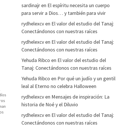
sardinajr
en
El espíritu necesita un cuerpo
para servir a Dios… y también para vivir
rydhelexcv
en
El valor del estudio del Tanaj:
Conectándonos con nuestras raíces
rydhelexcv
en
El valor del estudio del Tanaj:
Conectándonos con nuestras raíces
Yehuda Ribco
en
El valor del estudio del
Tanaj: Conectándonos con nuestras raíces
Yehuda Ribco
en
Por qué un judío y un gentil
leal al Eterno no celebra Halloween
l
díos
rydhelexcv
en
Mensajes de inspiración: La
ros
historia de Noé y el Diluvio
rman
los
rydhelexcv
en
El valor del estudio del Tanaj:
, y
Conectándonos con nuestras raíces