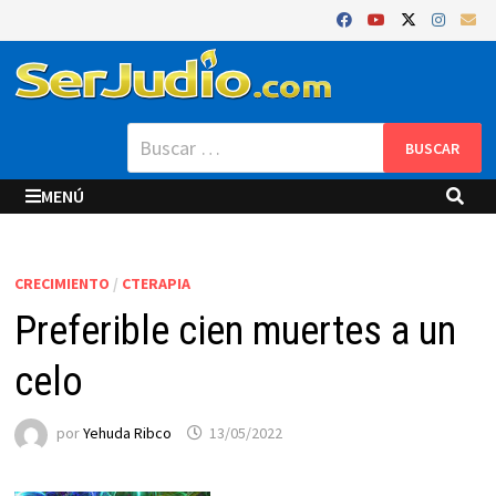
Saltar
al
contenido
Buscar:
MENÚ
CRECIMIENTO
/
CTERAPIA
Preferible cien muertes a un
celo
por
Yehuda Ribco
13/05/2022