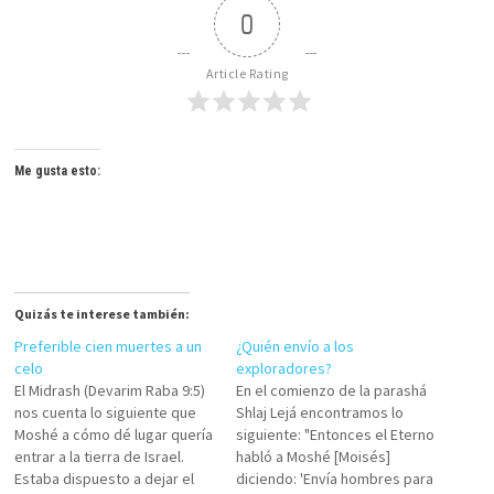
0
Article Rating
Me gusta esto:
Quizás te interese también:
Preferible cien muertes a un
¿Quién envío a los
celo
exploradores?
El Midrash (Devarim Raba 9:5)
En el comienzo de la parashá
nos cuenta lo siguiente que
Shlaj Lejá encontramos lo
Moshé a cómo dé lugar quería
siguiente: "Entonces el Eterno
entrar a la tierra de Israel.
habló a Moshé [Moisés]
Estaba dispuesto a dejar el
diciendo: 'Envía hombres para