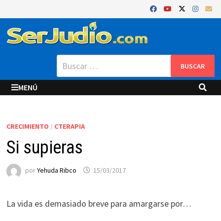
Saltar
al
contenido
Buscar:
MENÚ
CRECIMIENTO
/
CTERAPIA
Si supieras
por
Yehuda Ribco
15/03/2017
La vida es demasiado breve para amargarse por…