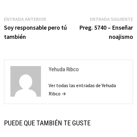
Navegación
Entrada
E
ENTRADA ANTERIOR
ENTRADA SIGUIENTE
anterior:
s
Soy responsable pero tú
Preg. 5740 – Enseñar
de
también
noajismo
entradas
Yehuda Ribco
Ver todas las entradas de Yehuda
Ribco →
PUEDE QUE TAMBIÉN TE GUSTE