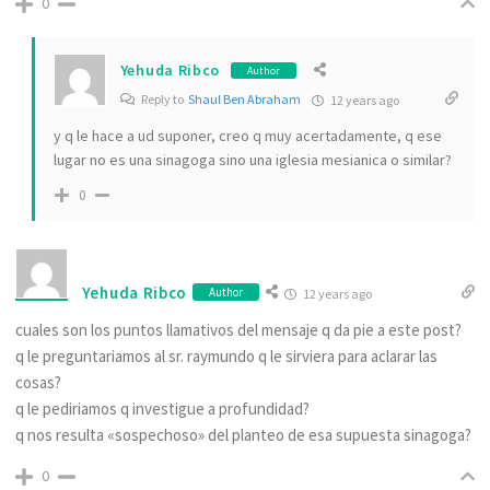
0
Yehuda Ribco
Author
Reply to
Shaul Ben Abraham
12 years ago
y q le hace a ud suponer, creo q muy acertadamente, q ese
lugar no es una sinagoga sino una iglesia mesianica o similar?
0
Yehuda Ribco
Author
12 years ago
cuales son los puntos llamativos del mensaje q da pie a este post?
q le preguntariamos al sr. raymundo q le sirviera para aclarar las
cosas?
q le pediriamos q investigue a profundidad?
q nos resulta «sospechoso» del planteo de esa supuesta sinagoga?
0