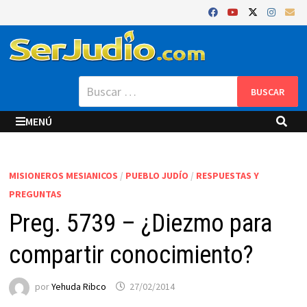
Saltar
al
contenido
Buscar:
MENÚ
MISIONEROS MESIANICOS
/
PUEBLO JUDÍO
/
RESPUESTAS Y
PREGUNTAS
Preg. 5739 – ¿Diezmo para
compartir conocimiento?
por
Yehuda Ribco
27/02/2014