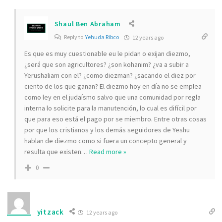
Shaul Ben Abraham
Reply to
Yehuda Ribco
12 years ago
Es que es muy cuestionable eu le pidan o exijan diezmo,
¿será que son agricultores? ¿son kohanim? ¿va a subir a
Yerushaliam con el? ¿como diezman? ¿sacando el diez por
ciento de los que ganan? El diezmo hoy en día no se emplea
como ley en el judaísmo salvo que una comunidad por regla
interna lo solicite para la manutención, lo cual es difícil por
que para eso está el pago por se miembro. Entre otras cosas
por que los cristianos y los demás seguidores de Yeshu
hablan de diezmo como si fuera un concepto general y
resulta que existen
…
Read more »
0
yitzack
12 years ago