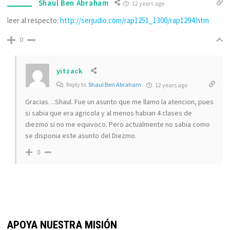
Shaul Ben Abraham
12 years ago
leer al respecto:
http://serjudio.com/rap1251_1300/rap1294.htm
0
yitzack
Reply to
Shaul Ben Abraham
12 years ago
Gracias…Shaul. Fue un asunto que me llamo la atencion, pues
si sabia que era agricola y al menos habian 4 clases de
diezmo si no me equivoco. Pero actualmente no sabia como
se disponia este asunto del Diezmo.
0
APOYA NUESTRA MISIÓN