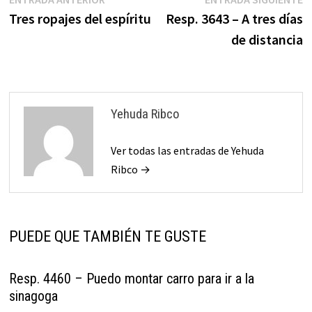
Navegación
anterior:
s
Tres ropajes del espíritu
Resp. 3643 – A tres días
de
de distancia
entradas
Yehuda Ribco
Ver todas las entradas de Yehuda
Ribco →
PUEDE QUE TAMBIÉN TE GUSTE
Resp. 4460 – Puedo montar carro para ir a la
sinagoga