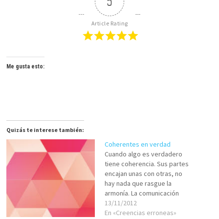
5
Article Rating
Me gusta esto:
Quizás te interese también:
Coherentes en verdad
Cuando algo es verdadero
tiene coherencia. Sus partes
encajan unas con otras, no
hay nada que rasgue la
armonía. La comunicación
fluye, porque hay conexión.
13/11/2012
Cada elemento, incluso los
En «Creencias erroneas»