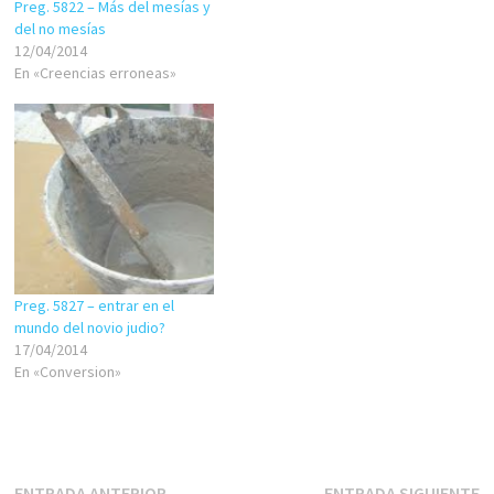
Preg. 5822 – Más del mesías y
que son opuestos, sirven
del no mesías
para construirse en relación a
12/04/2014
los otros y al sistema en su
En «Creencias erroneas»
conjunto. Eso es lo que…
Preg. 5827 – entrar en el
mundo del novio judio?
17/04/2014
En «Conversion»
Entrada
E
ENTRADA ANTERIOR
ENTRADA SIGUIENTE