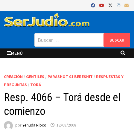
Saltar
al
contenido
Buscar:
MENÚ
CREACIÓN
/
GENTILES
/
PARASHOT 01 BERESHIT
/
RESPUESTAS Y
PREGUNTAS
/
TORÁ
Resp. 4066 – Torá desde el
comienzo
por
Yehuda Ribco
12/08/2008