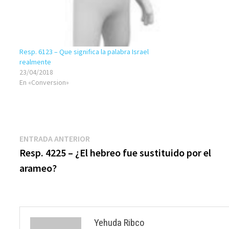
Resp. 6123 – Que significa la palabra Israel
realmente
23/04/2018
En «Conversion»
Navegación
Entrada
ENTRADA ANTERIOR
anterior:
Resp. 4225 – ¿El hebreo fue sustituido por el
de
arameo?
entradas
Yehuda Ribco