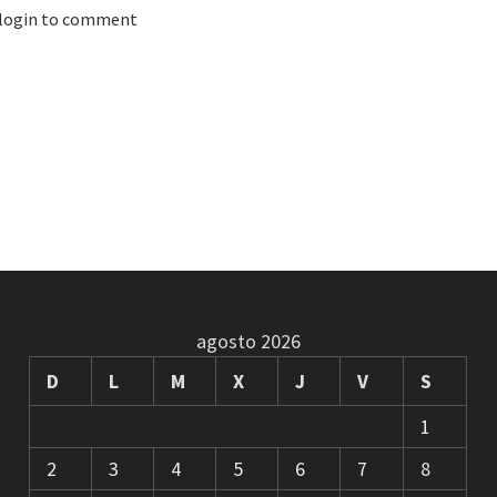
 login to comment
agosto 2026
D
L
M
X
J
V
S
1
2
3
4
5
6
7
8