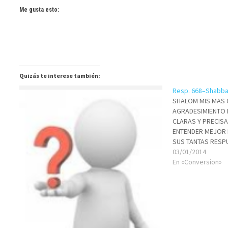
Me gusta esto:
Quizás te interese también:
Resp. 668–Shabbat
SHALOM MIS MAS 
AGRADESIMIENTO 
CLARAS Y PRECIS
ENTENDER MEJOR L
SUS TANTAS RESPU
QUE EL GENTIL SI
03/01/2014
AME AL DIOS DE I
En «Conversion»