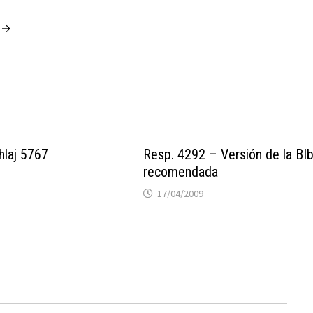
o →
hlaj 5767
Resp. 4292 – Versión de la BIb
recomendada
17/04/2009