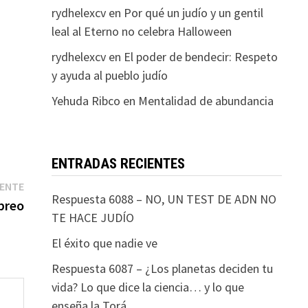
rydhelexcv
en
Por qué un judío y un gentil
leal al Eterno no celebra Halloween
rydhelexcv
en
El poder de bendecir: Respeto
y ayuda al pueblo judío
Yehuda Ribco
en
Mentalidad de abundancia
ENTRADAS RECIENTES
Entrada
IENTE
Respuesta 6088 – NO, UN TEST DE ADN NO
siguiente:
ebreo
TE HACE JUDÍO
El éxito que nadie ve
Respuesta 6087 – ¿Los planetas deciden tu
vida? Lo que dice la ciencia… y lo que
enseña la Torá