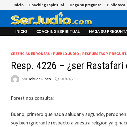
Saltar
Inicio
Coaching Espiritual
Haga su pregunta
Biblioteca
al
contenido
INICIO
COACHING ESPIRITUAL
HAGA SU PREGUNT
CREENCIAS ERRONEAS
/
PUEBLO JUDÍO
/
RESPUESTAS Y PREGUNT
Resp. 4226 – ¿ser Rastafari 
por
Yehuda Ribco
01/03/2009
Forest nos consulta:
Bueno, primero que nada saludar y segundo, perdonen s
soy bien ignorante respecto a vuestra religion ya q naci