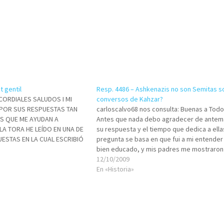
 gentil
Resp. 4486 – Ashkenazis no son Semitas s
CORDIALES SALUDOS I MI
conversos de Kahzar?
POR SUS RESPUESTAS TAN
carloscalvo68 nos consulta: Buenas a Todo
AS QUE ME AYUDAN A
Antes que nada debo agradecer de ante
A TORA HE LEÍDO EN UNA DE
su respuesta y el tiempo que dedica a ellas
ESTAS EN LA CUAL ESCRIBIÓ
pregunta se basa en que fui a mi entende
N IMPORTAR LO MUCHO QUE
bien educado, y mis padres me mostraron 
SRAEL NO DEBE…
sufrimiento y la persecucion sufrida por el
12/10/2009
pueblo Judio…
En «Historia»